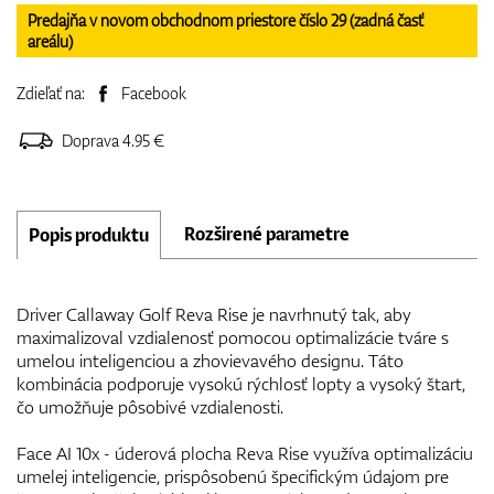
Predajňa v novom obchodnom priestore číslo 29 (zadná časť
areálu)
Zdieľať na:
Facebook
Doprava 4.95 €
Rozširené parametre
Popis produktu
Driver Callaway Golf Reva Rise je navrhnutý tak, aby
maximalizoval vzdialenosť pomocou optimalizácie tváre s
umelou inteligenciou a zhovievavého designu. Táto
kombinácia podporuje vysokú rýchlosť lopty a vysoký štart,
čo umožňuje pôsobivé vzdialenosti.
Face AI 10x - úderová plocha Reva Rise využíva optimalizáciu
umelej inteligencie, prispôsobenú špecifickým údajom pre