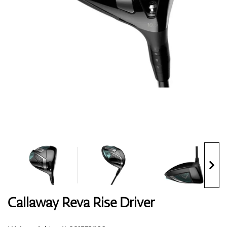
Topánky
Rukavice
Loptičky
Bagy
Callaway Reva Rise Driver
Vozíky