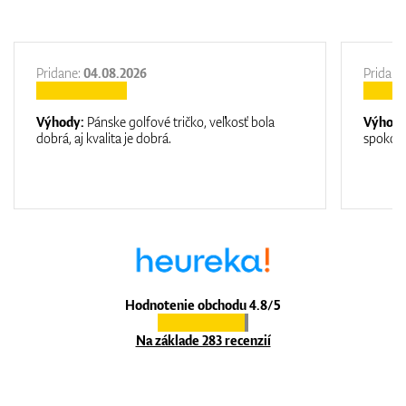
Pridane:
04.08.2026
Pridane
Výhody:
Pánske golfové tričko, veľkosť bola
Výhod
dobrá, aj kvalita je dobrá.
spokojn
Hodnotenie obchodu 4.8/5
Na základe 283 recenzií