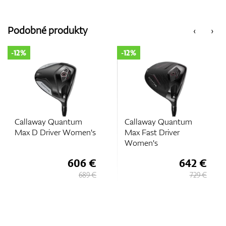
Podobné produkty
‹
›
-12%
-12%
Callaway Quantum
Callaway Quantum
Max D Driver Women's
Max Fast Driver
Women's
606 €
642 €
689 €
729 €