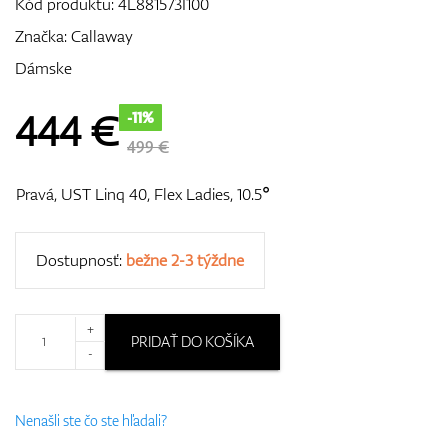
Kód produktu:
4L881573I100
Značka:
Callaway
Dámske
GPS/Zameriavače
444
€
-11%
499 €
Príslušenstvo
Pravá, UST Linq 40, Flex Ladies, 10.5°
Dostupnosť:
bežne 2-3 týždne
Darčekové poukážky
+
PRIDAŤ DO KOŠÍKA
-
Nenašli ste čo ste hľadali?