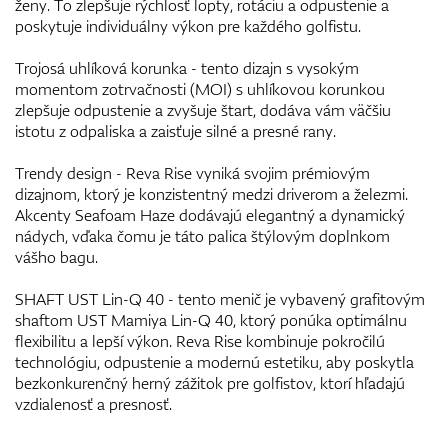
ženy. To zlepšuje rýchlosť lopty, rotáciu a odpustenie a
poskytuje individuálny výkon pre každého golfistu.
Trojosá uhlíková korunka - tento dizajn s vysokým
momentom zotrvačnosti (MOI) s uhlíkovou korunkou
zlepšuje odpustenie a zvyšuje štart, dodáva vám väčšiu
istotu z odpaliska a zaisťuje silné a presné rany.
Trendy design - Reva Rise vyniká svojim prémiovým
dizajnom, ktorý je konzistentný medzi driverom a železmi.
Akcenty Seafoam Haze dodávajú elegantný a dynamický
nádych, vďaka čomu je táto palica štýlovým doplnkom
vášho bagu.
SHAFT UST Lin-Q 40 - tento menič je vybavený grafitovým
shaftom UST Mamiya Lin-Q 40, ktorý ponúka optimálnu
flexibilitu a lepší výkon. Reva Rise kombinuje pokročilú
technológiu, odpustenie a modernú estetiku, aby poskytla
bezkonkurenčný herný zážitok pre golfistov, ktorí hľadajú
vzdialenosť a presnosť.