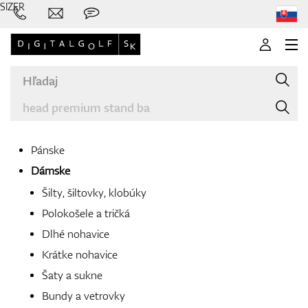
SIZER
Pánske
Dámske
Značky
Šilty, šiltovky, klobúky
Polokošele a tričká
Dlhé nohavice
Palice
Krátke nohavice
Šaty a sukne
Bundy a vetrovky
Oblečenie