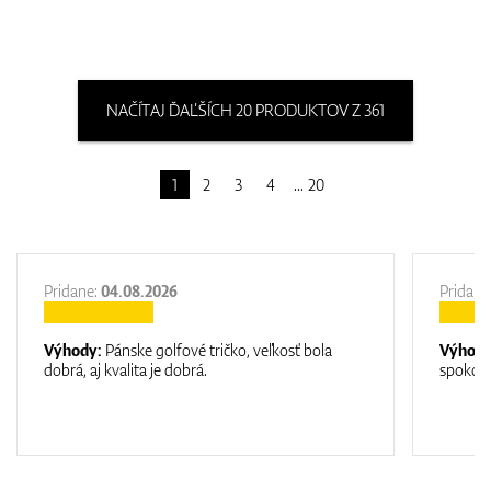
NAČÍTAJ ĎAĽŠÍCH 20 PRODUKTOV Z 361
1
2
3
4
20
Pridane:
04.08.2026
Pridane
Výhody:
Pánske golfové tričko, veľkosť bola
Výhod
dobrá, aj kvalita je dobrá.
spokojn