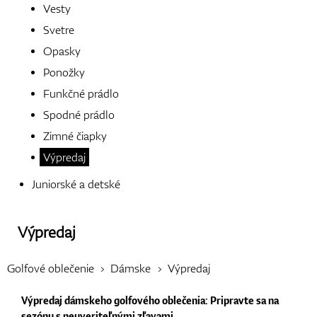
Vesty
Svetre
Opasky
Topánky
Ponožky
Funkčné prádlo
Spodné prádlo
Rukavice
Zimné čiapky
Výpredaj
Juniorské a detské
Loptičky
Výpredaj
Bagy
Golfové oblečenie
Dámske
Výpredaj
Výpredaj dámskeho golfového oblečenia: Pripravte sa na
sezónu s neuveriteľnými zľavami