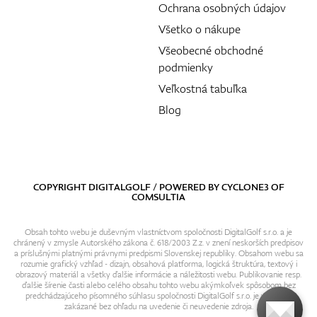
Ochrana osobných údajov
Všetko o nákupe
Všeobecné obchodné
podmienky
Veľkostná tabuľka
Blog
COPYRIGHT DIGITALGOLF / POWERED BY
CYCLONE3
OF
COMSULTIA
Obsah tohto webu je duševným vlastníctvom spoločnosti DigitalGolf s.r.o. a je
chránený v zmysle Autorského zákona č. 618/2003 Z.z. v znení neskorších predpisov
a príslušnými platnými právnymi predpismi Slovenskej republiky. Obsahom webu sa
rozumie grafický vzhľad - dizajn, obsahová platforma, logická štruktúra, textový i
obrazový materiál a všetky ďalšie informácie a náležitosti webu. Publikovanie resp.
ďalšie šírenie časti alebo celého obsahu tohto webu akýmkoľvek spôsobom bez
predchádzajúceho písomného súhlasu spoločnosti DigitalGolf s.r.o. je výslovne
zakázané bez ohľadu na uvedenie či neuvedenie zdroja.