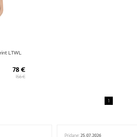
Print LTWL
78 €
156 €
1
Pridane:
25.07.2026