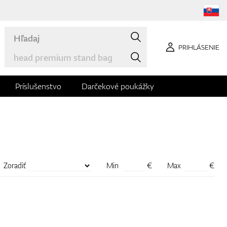
PRIHLÁSENIE
Príslušenstvo
Darčekové poukážky
Zoradiť
Min
€
Max
€