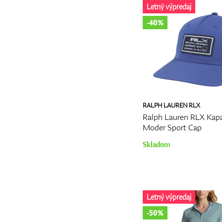
Letný výpredaj
-40%
RALPH LAUREN RLX
Ralph Lauren RLX Kapa
Moder Sport Cap
Skladom
Letný výpredaj
-50%