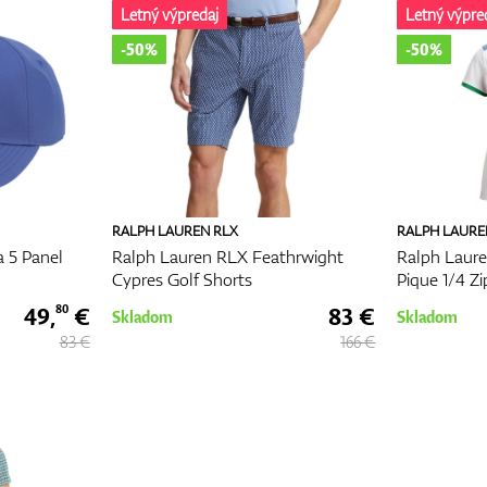
Letný výpredaj
Letný výpre
-50%
-50%
RALPH LAUREN RLX
RALPH LAURE
 5 Panel
Ralph Lauren RLX Feathrwight
Ralph Laure
Cypres Golf Shorts
Pique 1/4 Zi
49,
€
83 €
80
Skladom
Skladom
83 €
166 €