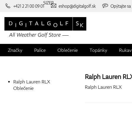
SIZER
+421 2 21 00 09 01
eshop@digitalgolf.sk
Opýtajte sa
Značky
Palice
Oblečenie
Topánky
Rukav
Ralph Lauren RL
Ralph Lauren RLX
Ralph Lauren RLX
Oblečenie