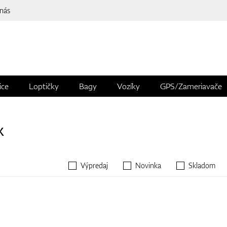
 nás
ice
Loptičky
Bagy
Vozíky
GPS/Zameriavače
X
Výpredaj
Novinka
Skladom