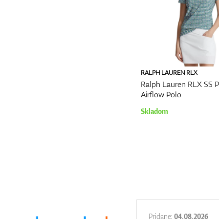
RALPH LAUREN RLX
Ralph Lauren RLX SS 
Airflow Polo
Skladom
27.11.2025
Pridane:
04.08.2026