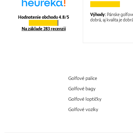
:
It is a great shop where they help you
Výhody:
Pánske golfové
Hodnotenie obchodu 4.8/5
at care.
dobrá, aj kvalita je dobrá
Na základe 283 recenzií
Golfové palice
Golfové bagy
Golfové loptičky
Golfové vozíky