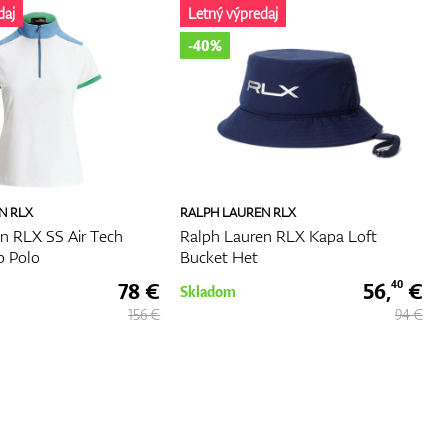
daj
Letný výpredaj
-40%
N RLX
RALPH LAUREN RLX
n RLX SS Air Tech
Ralph Lauren RLX Kapa Loft
p Polo
Bucket Het
78 €
56,
€
40
Skladom
156 €
94 €