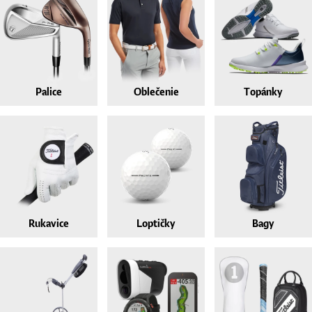
Topánky
Palice
Oblečenie
Topánky
Rukavice
Loptičky
Rukavice
Loptičky
Bagy
Bagy