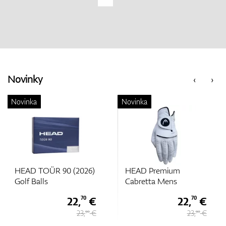
Novinky
‹
›
Novinka
Novinka
HEAD Premium
HEAD Premium
Cabretta Mens
Cabretta Mens
22,
€
22,
€
70
70
23,
€
23,
€
90
90