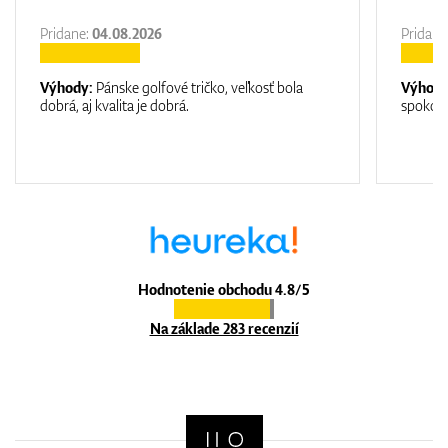
Pridane:
04.08.2026
Pridane
Výhody:
Pánske golfové tričko, veľkosť bola
Výhod
dobrá, aj kvalita je dobrá.
spokojn
Hodnotenie obchodu 4.8/5
Na základe 283 recenzií