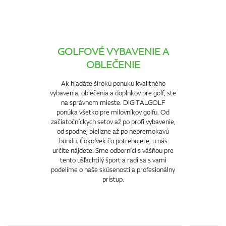
GOLFOVÉ VYBAVENIE A
OBLEČENIE
Ak hľadáte širokú ponuku kvalitného
vybavenia, oblečenia a doplnkov pre golf, ste
na správnom mieste. DIGITALGOLF
ponúka všetko pre milovníkov golfu. Od
začiatočníckych setov až po profi vybavenie,
od spodnej bielizne až po nepremokavú
bundu. Čokoľvek čo potrebujete, u nás
určite nájdete. Sme odborníci s vášňou pre
tento ušľachtilý šport a radi sa s vami
podelíme o naše skúsenosti a profesionálny
prístup.