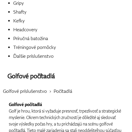
Gripy
Shafty
Kefky
Topánky
Headcovery
Príručná batožina
Tréningové pomôcky
Rukavice
Ďalšie príslušenstvo
Golfové počítadlá
Loptičky
Golfové príslušenstvo
Počítadlá
Golfové počítadlá
Bagy
Golf je hrou, ktorá si vyžaduje presnosť, trpezlivosť a strategické
myslenie. Okrem technických zručností je dôležité aj sledovať
svoje výsledky počas hry, a tu prichádzajú na scénu golfové
počítadlá. Tieto malé zariadenia sa stali neoddeliteľnou súčasťou