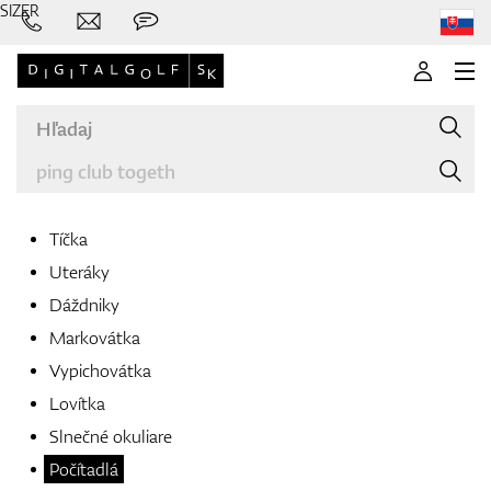
SIZER
Tíčka
Uteráky
Značky
Dáždniky
Markovátka
Vypichovátka
Palice
Lovítka
Slnečné okuliare
Počítadlá
Oblečenie