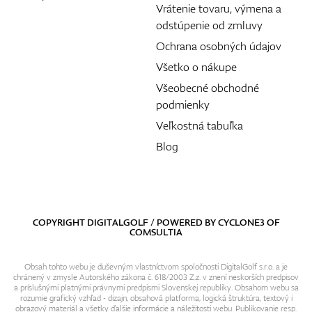
Vrátenie tovaru, výmena a
odstúpenie od zmluvy
Ochrana osobných údajov
Všetko o nákupe
Všeobecné obchodné
podmienky
Veľkostná tabuľka
Blog
COPYRIGHT DIGITALGOLF / POWERED BY
CYCLONE3
OF
COMSULTIA
Obsah tohto webu je duševným vlastníctvom spoločnosti DigitalGolf s.r.o. a je
chránený v zmysle Autorského zákona č. 618/2003 Z.z. v znení neskorších predpisov
a príslušnými platnými právnymi predpismi Slovenskej republiky. Obsahom webu sa
rozumie grafický vzhľad - dizajn, obsahová platforma, logická štruktúra, textový i
obrazový materiál a všetky ďalšie informácie a náležitosti webu. Publikovanie resp.