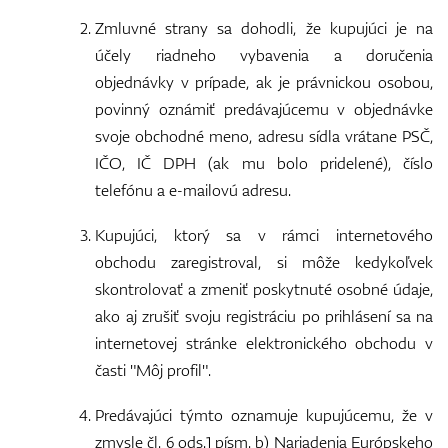
Zmluvné strany sa dohodli, že kupujúci je na
účely riadneho vybavenia a doručenia
objednávky v prípade, ak je právnickou osobou,
Topánky
povinný oznámiť predávajúcemu v objednávke
svoje obchodné meno, adresu sídla vrátane PSČ,
IČO, IČ DPH (ak mu bolo pridelené), číslo
Rukavice
telefónu a e-mailovú adresu.
Kupujúci, ktorý sa v rámci internetového
obchodu zaregistroval, si môže kedykoľvek
Loptičky
skontrolovať a zmeniť poskytnuté osobné údaje,
ako aj zrušiť svoju registráciu po prihlásení sa na
internetovej stránke elektronického obchodu v
časti "Môj profil".
Bagy
Predávajúci týmto oznamuje kupujúcemu, že v
zmysle čl. 6 ods.1 písm. b) Nariadenia Európskeho