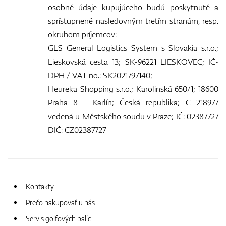
osobné údaje kupujúceho budú poskytnuté a
sprístupnené nasledovným tretím stranám, resp.
okruhom príjemcov:
GLS General Logistics System s Slovakia s.r.o.;
Lieskovská cesta 13; SK-96221 LIESKOVEC; IČ-
DPH / VAT no.: SK2021797140;
Heureka Shopping s.r.o.; Karolinská 650/1; 18600
Praha 8 - Karlín; Česká republika; C 218977
vedená u Městského soudu v Praze; IČ: 02387727
DIČ: CZ02387727
Kontakty
Prečo nakupovať u nás
Servis golfových palíc