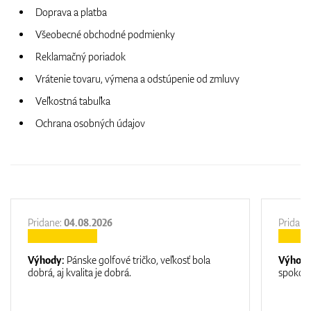
Doprava a platba
Všeobecné obchodné podmienky
Reklamačný poriadok
Vrátenie tovaru, výmena a odstúpenie od zmluvy
Veľkostná tabuľka
Ochrana osobných údajov
Pridane:
04.08.2026
Pridane
Výhody:
Pánske golfové tričko, veľkosť bola
Výhod
dobrá, aj kvalita je dobrá.
spokojn