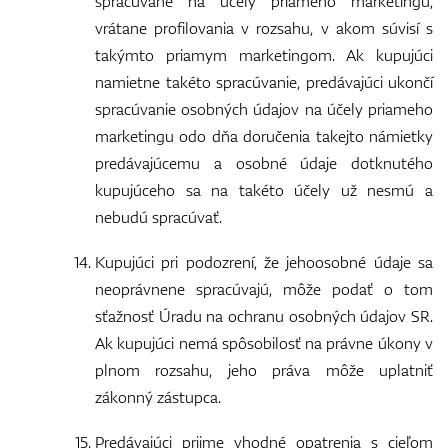
spracúvané na účely priameho marketingu,
vrátane profilovania v rozsahu, v akom súvisí s
takýmto priamym marketingom. Ak kupujúci
namietne takéto spracúvanie, predávajúci ukončí
spracúvanie osobných údajov na účely priameho
marketingu odo dňa doručenia takejto námietky
predávajúcemu a osobné údaje dotknutého
kupujúceho sa na takéto účely už nesmú a
nebudú spracúvať.
Kupujúci pri podozrení, že jehoosobné údaje sa
neoprávnene spracúvajú, môže podať o tom
sťažnosť Úradu na ochranu osobných údajov SR.
Ak kupujúci nemá spôsobilosť na právne úkony v
plnom rozsahu, jeho práva môže uplatniť
zákonný zástupca.
Predávajúci prijme vhodné opatrenia s cieľom