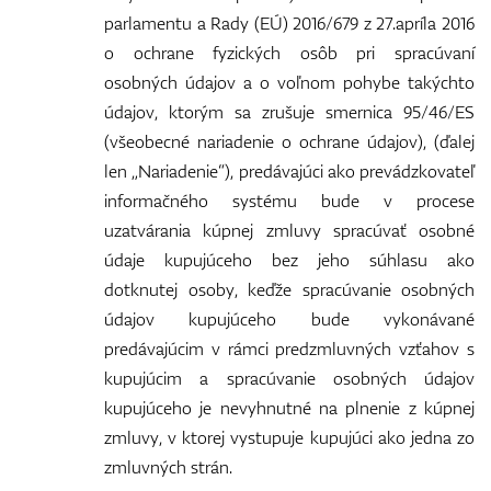
Vozíky
parlamentu a Rady (EÚ) 2016/679 z 27.apríla 2016
o ochrane fyzických osôb pri spracúvaní
osobných údajov a o voľnom pohybe takýchto
údajov, ktorým sa zrušuje smernica 95/46/ES
GPS/Zameriavače
(všeobecné nariadenie o ochrane údajov), (ďalej
len „Nariadenie“), predávajúci ako prevádzkovateľ
informačného systému bude v procese
Príslušenstvo
uzatvárania kúpnej zmluvy spracúvať osobné
údaje kupujúceho bez jeho súhlasu ako
dotknutej osoby, keďže spracúvanie osobných
údajov kupujúceho bude vykonávané
Darčekové poukážky
predávajúcim v rámci predzmluvných vzťahov s
kupujúcim a spracúvanie osobných údajov
kupujúceho je nevyhnutné na plnenie z kúpnej
zmluvy, v ktorej vystupuje kupujúci ako jedna zo
zmluvných strán.