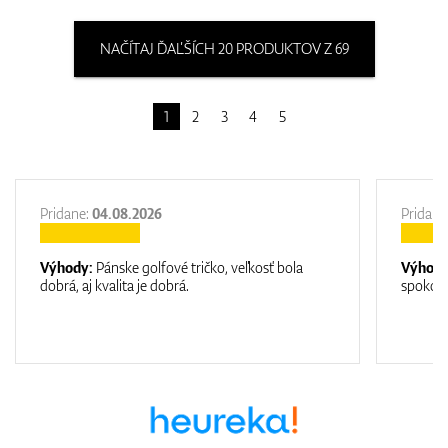
NAČÍTAJ ĎAĽŠÍCH 20 PRODUKTOV Z 69
1
2
3
4
5
Pridane:
04.08.2026
Pridane
Výhody:
Pánske golfové tričko, veľkosť bola
Výhod
dobrá, aj kvalita je dobrá.
spokojn