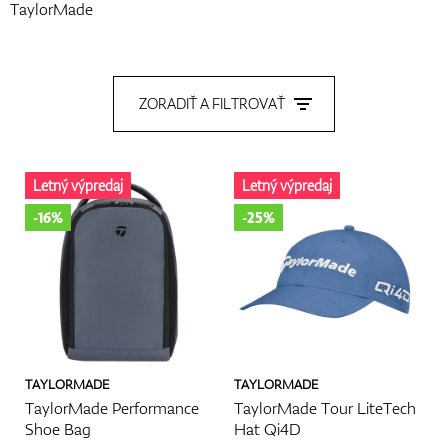
TaylorMade
Topánky
ZORADIŤ A FILTROVAŤ
Rukavice
Letný výpredaj
Letný výpredaj
-16%
-25%
Loptičky
Bagy
TAYLORMADE
TAYLORMADE
TaylorMade Performance
TaylorMade Tour LiteTech
Shoe Bag
Hat Qi4D