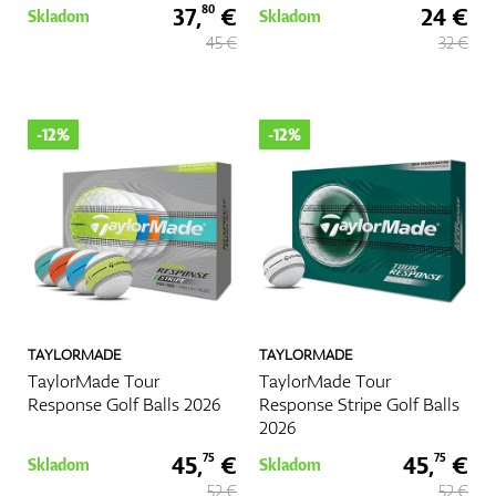
37,
€
24 €
80
Skladom
Skladom
Vozíky
45 €
32 €
GPS/Zameriavače
-12%
-12%
Príslušenstvo
Darčekové poukážky
TAYLORMADE
TAYLORMADE
TaylorMade Tour
TaylorMade Tour
Response Golf Balls 2026
Response Stripe Golf Balls
2026
45,
€
45,
€
75
75
Skladom
Skladom
52 €
52 €