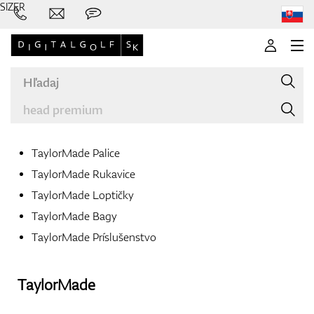
SIZER
TaylorMade Palice
TaylorMade Rukavice
Značky
TaylorMade Loptičky
TaylorMade Bagy
TaylorMade Príslušenstvo
Palice
TaylorMade
Oblečenie