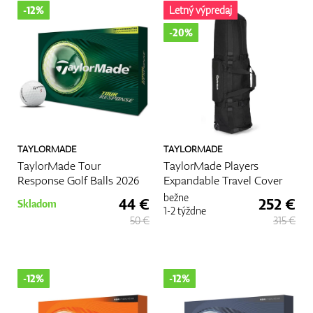
-12%
Letný výpredaj
-20%
TAYLORMADE
TAYLORMADE
TaylorMade Tour
TaylorMade Players
Response Golf Balls 2026
Expandable Travel Cover
bežne
44 €
252 €
Skladom
1-2 týždne
50 €
315 €
-12%
-12%