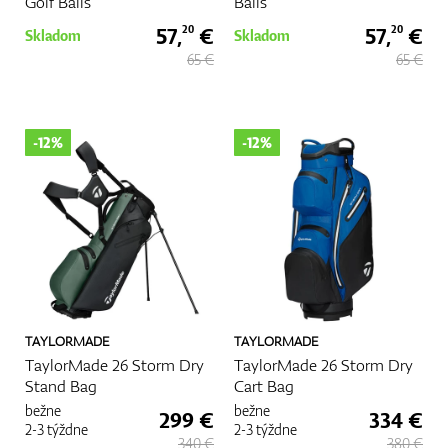
Golf Balls
Balls
57,
€
57,
€
20
20
Skladom
Skladom
65 €
65 €
-12%
-12%
TAYLORMADE
TAYLORMADE
TaylorMade 26 Storm Dry
TaylorMade 26 Storm Dry
Stand Bag
Cart Bag
bežne
bežne
299 €
334 €
2-3 týždne
2-3 týždne
340 €
380 €