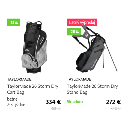
-12%
Letný výpredaj
-20%
TAYLORMADE
TAYLORMADE
TaylorMade 26 Storm Dry
TaylorMade 26 Storm Dry
Cart Bag
Stand Bag
bežne
334 €
272 €
Skladom
2-3 týždne
380 €
340 €