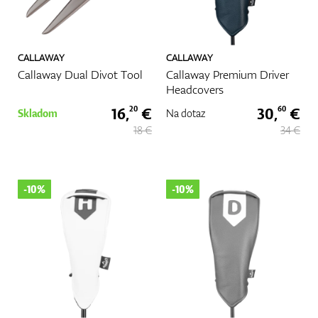
CALLAWAY
CALLAWAY
Callaway Dual Divot Tool
Callaway Premium Driver
Headcovers
16,
€
30,
€
20
60
Skladom
Na dotaz
18 €
34 €
-10%
-10%