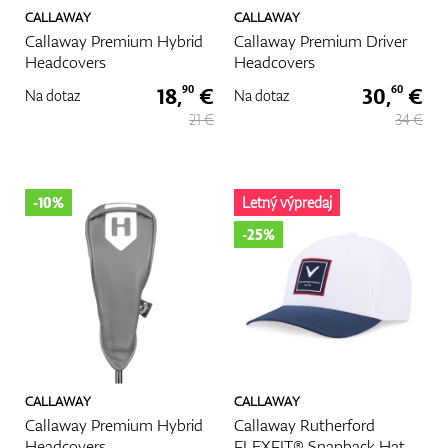
CALLAWAY
CALLAWAY
Callaway Premium Hybrid
Callaway Premium Driver
Headcovers
Headcovers
18,
€
30,
€
90
60
Na dotaz
Na dotaz
21 €
34 €
-10%
Letný výpredaj
-25%
CALLAWAY
CALLAWAY
Callaway Premium Hybrid
Callaway Rutherford
Headcovers
FLEXFIT® Snapback Hat