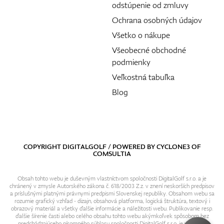
odstúpenie od zmluvy
Ochrana osobných údajov
Všetko o nákupe
Všeobecné obchodné
podmienky
Veľkostná tabuľka
Blog
COPYRIGHT DIGITALGOLF / POWERED BY
CYCLONE3
OF
COMSULTIA
Obsah tohto webu je duševným vlastníctvom spoločnosti DigitalGolf s.r.o. a je
chránený v zmysle Autorského zákona č. 618/2003 Z.z. v znení neskorších predpisov
a príslušnými platnými právnymi predpismi Slovenskej republiky. Obsahom webu sa
rozumie grafický vzhľad - dizajn, obsahová platforma, logická štruktúra, textový i
obrazový materiál a všetky ďalšie informácie a náležitosti webu. Publikovanie resp.
ďalšie šírenie časti alebo celého obsahu tohto webu akýmkoľvek spôsobom bez
predchádzajúceho písomného súhlasu spoločnosti DigitalGolf s.r.o. je výslovne