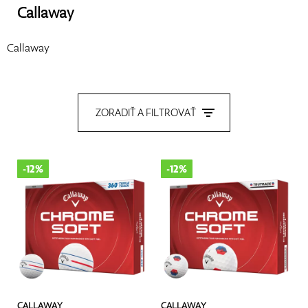
Callaway
Callaway
Topánky
ZORADIŤ A FILTROVAŤ
Rukavice
-12%
-12%
Loptičky
Bagy
CALLAWAY
CALLAWAY