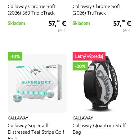
Callaway Chrome Soft
Vozíky
Callaway Chrome Soft
(2026) 360 TripleTrack
(2026) TruTrack
57,
€
57,
€
20
20
Skladom
Skladom
65 €
65 €
GPS/Zameriavače
-10%
Letný výpredaj
Príslušenstvo
-20%
Darčekové poukážky
CALLAWAY
CALLAWAY
Callaway Supersoft
Callaway Quantum Staff
Distressed Teal Stripe Golf
Bag
Balls