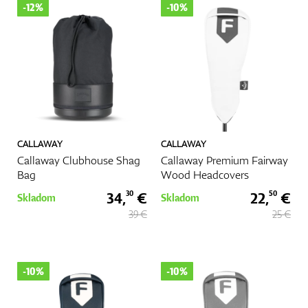
-12%
-10%
CALLAWAY
CALLAWAY
Callaway Clubhouse Shag
Callaway Premium Fairway
Bag
Wood Headcovers
34,
€
22,
€
30
50
Skladom
Skladom
39 €
25 €
-10%
-10%