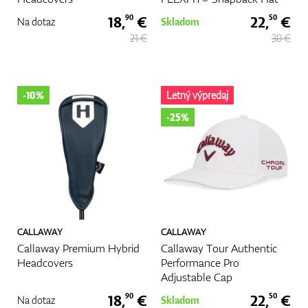
18,
€
22,
€
90
50
Na dotaz
Skladom
21 €
30 €
-10%
Letný výpredaj
-25%
CALLAWAY
CALLAWAY
Callaway Premium Hybrid
Callaway Tour Authentic
Headcovers
Performance Pro
Adjustable Cap
18,
€
22,
€
90
50
Na dotaz
Skladom