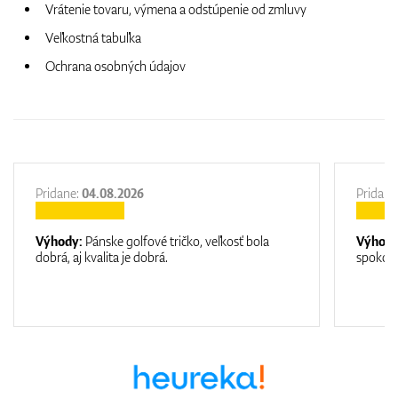
Vrátenie tovaru, výmena a odstúpenie od zmluvy
Veľkostná tabuľka
Ochrana osobných údajov
Pridane:
04.08.2026
Pridane
Výhody:
Pánske golfové tričko, veľkosť bola
Výhod
dobrá, aj kvalita je dobrá.
spokojn