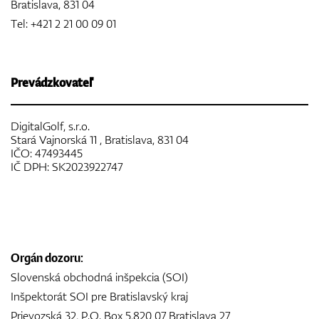
Bratislava, 831 04
Vozíky
Tel: +421 2 21 00 09 01
GPS/Zameriavače
Prevádzkovateľ
DigitalGolf, s.r.o.
Stará Vajnorská 11 , Bratislava, 831 04
Príslušenstvo
IČO: 47493445
IČ DPH: SK2023922747
Darčekové poukážky
Orgán dozoru:
Slovenská obchodná inšpekcia (SOI)
Inšpektorát SOI pre Bratislavský kraj
Prievozská 32, P.O. Box 5,820 07 Bratislava 27