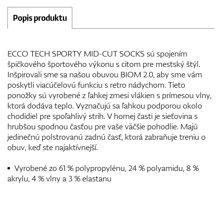
Popis produktu
ECCO TECH SPORTY MID-CUT SOCKS sú spojením
špičkového športového výkonu s citom pre mestský štýl.
Inšpirovali sme sa našou obuvou BIOM 2.0, aby sme vám
poskytli viacúčelovú funkciu s retro nádychom. Tieto
ponožky sú vyrobené z ľahkej zmesi vlákien s prímesou vlny,
ktorá dodáva teplo. Vyznačujú sa ľahkou podporou okolo
chodidiel pre spoľahlivý strih. V hornej časti je sieťovina s
hrubšou spodnou časťou pre vaše väčšie pohodlie. Majú
jedinečnú polstrovanú zadnú časť, ktorá zabraňuje treniu o
obuv, keď ste najaktívnejší.
Vyrobené zo 61 % polypropylénu, 24 % polyamidu, 8 %
akrylu, 4 % vlny a 3 % elastanu