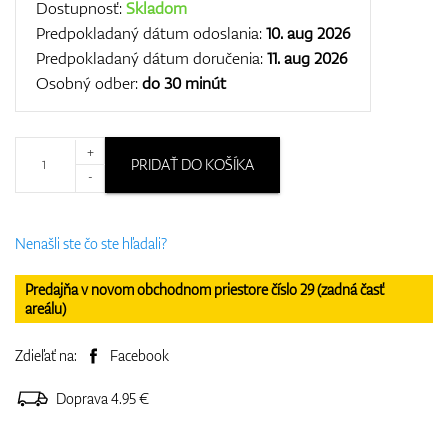
Dostupnosť:
Skladom
Predpokladaný dátum odoslania:
10. aug 2026
Predpokladaný dátum doručenia:
11. aug 2026
Osobný odber:
do 30 minút
+
PRIDAŤ DO KOŠÍKA
-
Nenašli ste čo ste hľadali?
Predajňa v novom obchodnom priestore číslo 29 (zadná časť
areálu)
Zdieľať na:
Facebook
Doprava 4.95 €