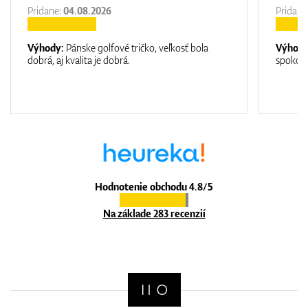
Pridane:
04.08.2026
Pridane
Výhody:
Pánske golfové tričko, veľkosť bola
Výhod
dobrá, aj kvalita je dobrá.
spokojn
Hodnotenie obchodu 4.8/5
Na základe 283 recenzií