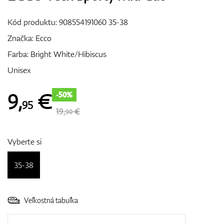
Vozíky
Kód produktu:
908554191060 35-38
Značka:
Ecco
Farba: Bright White/Hibiscus
GPS/Zameriavače
Unisex
9
,
€
-50%
95
Príslušenstvo
19,
€
90
Vyberte si
Darčekové poukážky
35-38
Veľkostná tabuľka