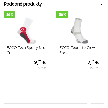
Podobné produkty
‹
›
-50%
-50%
ECCO Tech Sporty Mid
ECCO Tour Lite Crew
Cut
Sock
9,
€
7,
€
95
75
19,
€
15,
€
90
50