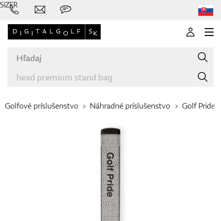
SIZER
Golfové príslušenstvo
Náhradné príslušenstvo
Golf Pride
Značky
Palice
Oblečenie