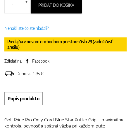
+
PRIDAŤ DO KOŠÍKA
-
Nenašli ste čo ste hľadali?
Predajňa v novom obchodnom priestore číslo 29 (zadná časť
areálu)
Zdieľať na:
Facebook
Doprava 4.95 €
Popis produktu
Golf Pride Pro Only Cord Blue Star Putter Grip – maximálna
kontrola, pevnosť a spätná väzba pri každom pute