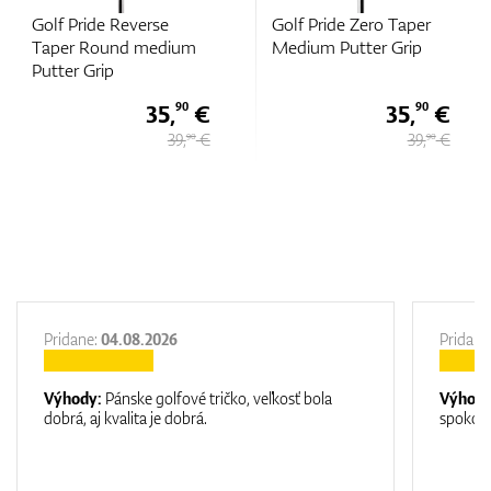
Golf Pride Zero Taper
Golf Pride Pro Only
Medium Putter Grip
Cord Blue Star Putter
Grip
€
35,
€
35,
€
90
10
€
39,
€
39 €
90
Pridane:
04.08.2026
Pridane
Výhody:
Pánske golfové tričko, veľkosť bola
Výhod
dobrá, aj kvalita je dobrá.
spokojn