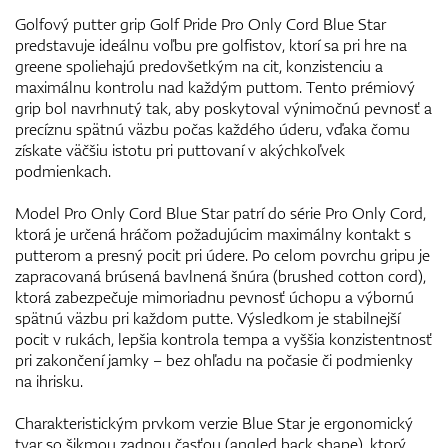
Golfový putter grip Golf Pride Pro Only Cord Blue Star
predstavuje ideálnu voľbu pre golfistov, ktorí sa pri hre na
greene spoliehajú predovšetkým na cit, konzistenciu a
maximálnu kontrolu nad každým puttom. Tento prémiový
grip bol navrhnutý tak, aby poskytoval výnimočnú pevnosť a
precíznu spätnú väzbu počas každého úderu, vďaka čomu
získate väčšiu istotu pri puttovaní v akýchkoľvek
podmienkach.
Model Pro Only Cord Blue Star patrí do série Pro Only Cord,
ktorá je určená hráčom požadujúcim maximálny kontakt s
putterom a presný pocit pri údere. Po celom povrchu gripu je
zapracovaná brúsená bavlnená šnúra (brushed cotton cord),
ktorá zabezpečuje mimoriadnu pevnosť úchopu a výbornú
spätnú väzbu pri každom putte. Výsledkom je stabilnejší
pocit v rukách, lepšia kontrola tempa a vyššia konzistentnosť
pri zakončení jamky – bez ohľadu na počasie či podmienky
na ihrisku.
Charakteristickým prvkom verzie Blue Star je ergonomický
tvar so šikmou zadnou časťou (angled back shape), ktorý