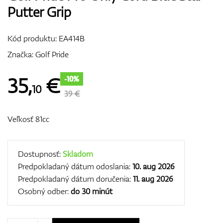
Putter Grip
Vozíky
Kód produktu:
EA414B
Značka:
Golf Pride
GPS/Zameriavače
35
,
€
-10%
10
39 €
Príslušenstvo
Veľkosť 81cc
Darčekové poukážky
Dostupnosť:
Skladom
Predpokladaný dátum odoslania:
10. aug 2026
Predpokladaný dátum doručenia:
11. aug 2026
Osobný odber:
do 30 minút