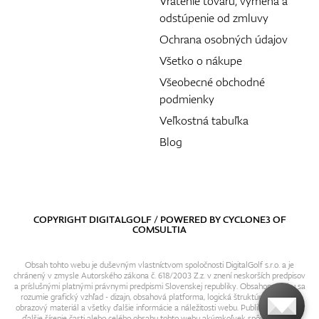
Vrátenie tovaru, výmena a
odstúpenie od zmluvy
Ochrana osobných údajov
Všetko o nákupe
Všeobecné obchodné
podmienky
Veľkostná tabuľka
Blog
COPYRIGHT DIGITALGOLF / POWERED BY
CYCLONE3
OF
COMSULTIA
Obsah tohto webu je duševným vlastníctvom spoločnosti DigitalGolf s.r.o. a je
chránený v zmysle Autorského zákona č. 618/2003 Z.z. v znení neskorších predpisov
a príslušnými platnými právnymi predpismi Slovenskej republiky. Obsahom webu sa
rozumie grafický vzhľad - dizajn, obsahová platforma, logická štruktúra, textový i
obrazový materiál a všetky ďalšie informácie a náležitosti webu. Publikovanie resp.
ďalšie šírenie časti alebo celého obsahu tohto webu akýmkoľvek spôsobom bez