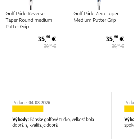
Golf Pride Zero Taper
Golf Pride Pro Only
Medium Putter Grip
Cord Blue Star Putter
Grip
35,
€
35,
€
90
10
39,
€
39 €
90
Pridane:
04.08.2026
Pridane
Výhody:
Pánske golfové tričko, veľkosť bola
Výhod
dobrá, aj kvalita je dobrá.
spokojn