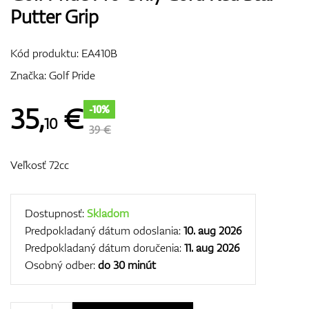
Putter Grip
Vozíky
Kód produktu:
EA410B
Značka:
Golf Pride
GPS/Zameriavače
35
,
€
-10%
10
39 €
Príslušenstvo
Veľkosť 72cc
Darčekové poukážky
Dostupnosť:
Skladom
Predpokladaný dátum odoslania:
10. aug 2026
Predpokladaný dátum doručenia:
11. aug 2026
Osobný odber:
do 30 minút