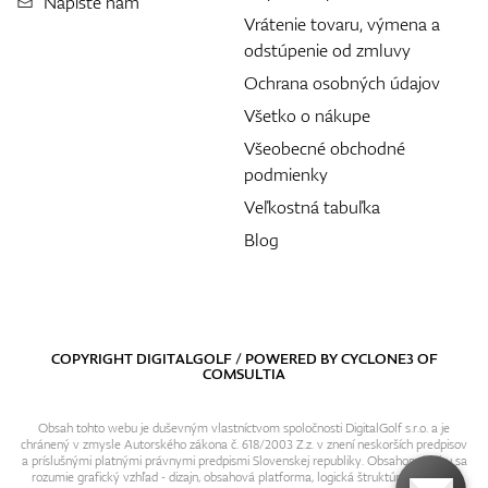
Napíšte nám
Vrátenie tovaru, výmena a
odstúpenie od zmluvy
Ochrana osobných údajov
Všetko o nákupe
Všeobecné obchodné
podmienky
Veľkostná tabuľka
Blog
COPYRIGHT DIGITALGOLF / POWERED BY
CYCLONE3
OF
COMSULTIA
Obsah tohto webu je duševným vlastníctvom spoločnosti DigitalGolf s.r.o. a je
chránený v zmysle Autorského zákona č. 618/2003 Z.z. v znení neskorších predpisov
a príslušnými platnými právnymi predpismi Slovenskej republiky. Obsahom webu sa
rozumie grafický vzhľad - dizajn, obsahová platforma, logická štruktúra, textový i