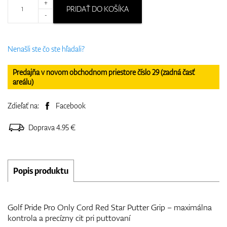
+
PRIDAŤ DO KOŠÍKA
-
Nenašli ste čo ste hľadali?
Predajňa v novom obchodnom priestore číslo 29 (zadná časť
areálu)
Zdieľať na:
Facebook
Doprava 4.95 €
Popis produktu
Golf Pride Pro Only Cord Red Star Putter Grip – maximálna
kontrola a precízny cit pri puttovaní