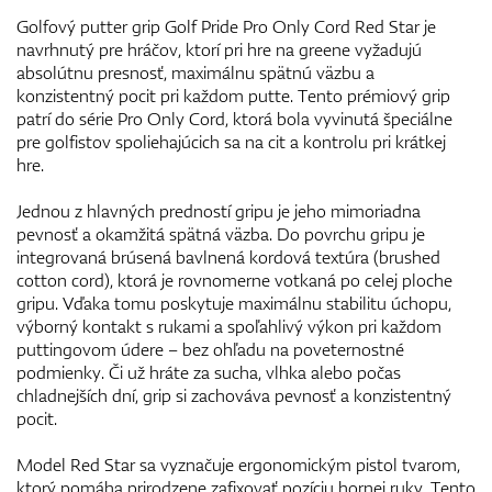
Golfový putter grip Golf Pride Pro Only Cord Red Star je
navrhnutý pre hráčov, ktorí pri hre na greene vyžadujú
absolútnu presnosť, maximálnu spätnú väzbu a
konzistentný pocit pri každom putte. Tento prémiový grip
patrí do série Pro Only Cord, ktorá bola vyvinutá špeciálne
pre golfistov spoliehajúcich sa na cit a kontrolu pri krátkej
hre.
Jednou z hlavných predností gripu je jeho mimoriadna
pevnosť a okamžitá spätná väzba. Do povrchu gripu je
integrovaná brúsená bavlnená kordová textúra (brushed
cotton cord), ktorá je rovnomerne votkaná po celej ploche
gripu. Vďaka tomu poskytuje maximálnu stabilitu úchopu,
výborný kontakt s rukami a spoľahlivý výkon pri každom
puttingovom údere – bez ohľadu na poveternostné
podmienky. Či už hráte za sucha, vlhka alebo počas
chladnejších dní, grip si zachováva pevnosť a konzistentný
pocit.
Model Red Star sa vyznačuje ergonomickým pistol tvarom,
ktorý pomáha prirodzene zafixovať pozíciu hornej ruky. Tento