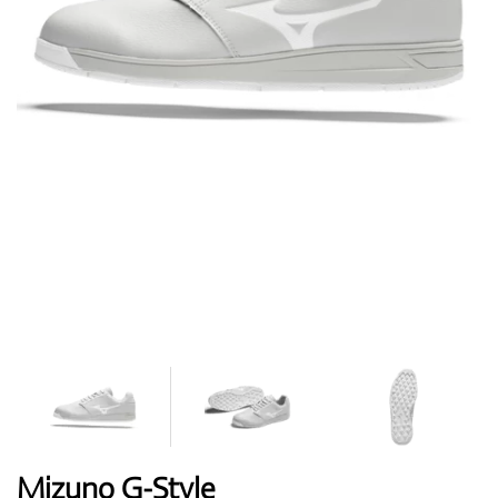
Topánky
Rukavice
Loptičky
Bagy
Mizuno G-Style