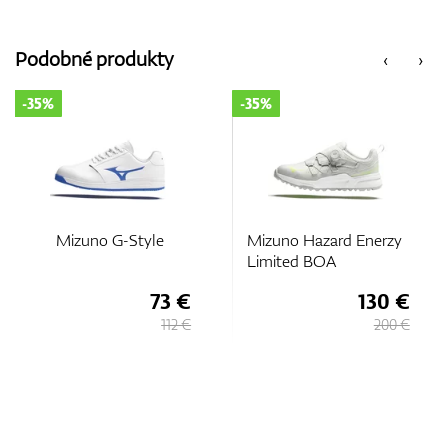
Podobné produkty
‹
›
-35%
-35%
o G-Style
Mizuno Hazard Enerzy
Mizuno
Limited BOA
73 €
130 €
112 €
200 €