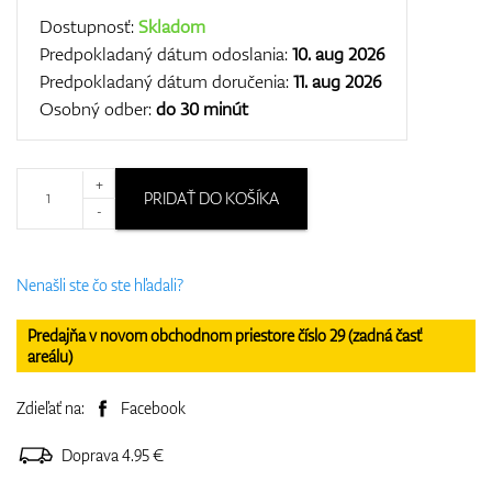
Dostupnosť:
Skladom
Predpokladaný dátum odoslania:
10. aug 2026
Predpokladaný dátum doručenia:
11. aug 2026
Osobný odber:
do 30 minút
+
PRIDAŤ DO KOŠÍKA
-
Nenašli ste čo ste hľadali?
Predajňa v novom obchodnom priestore číslo 29 (zadná časť
areálu)
Zdieľať na:
Facebook
Doprava 4.95 €