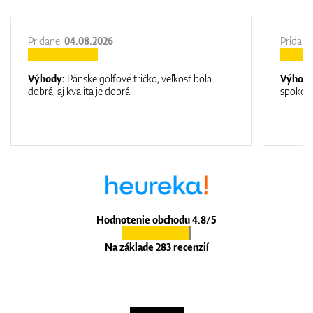
Pridane:
04.08.2026
Pridane
Výhody:
Pánske golfové tričko, veľkosť bola
Výhod
dobrá, aj kvalita je dobrá.
spokojn
Hodnotenie obchodu 4.8/5
Na základe 283 recenzií