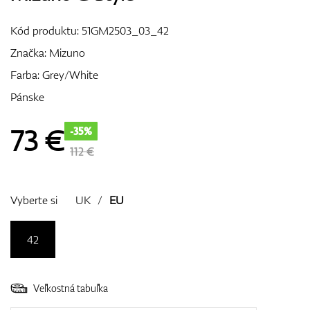
Vozíky
Kód produktu:
51GM2503_03_42
Značka:
Mizuno
Farba: Grey/White
GPS/Zameriavače
Pánske
73
€
-35%
Príslušenstvo
112 €
Vyberte si
UK
/
EU
Darčekové poukážky
42
Veľkostná tabuľka