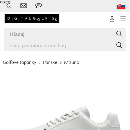
SIZER
Golfové topánky
Pánske
Mizuno
Značky
Palice
Oblečenie