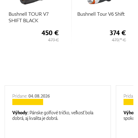
Bushnell TOUR V7
Bushnell Tour V6 Shift
SHIFT BLACK
450 €
374 €
479 €
479,
€
99
Pridane:
04.08.2026
Pridane
Výhody:
Pánske golfové tričko, veľkosť bola
Výhod
dobrá, aj kvalita je dobrá.
spokojn