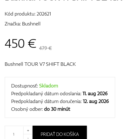
Vozíky
Kód produktu:
202621
Značka:
Bushnell
GPS/Zameriavače
450
€
479 €
Bushnell TOUR V7 SHIFT BLACK
Príslušenstvo
Dostupnosť:
Skladom
Predpokladaný dátum odoslania:
11. aug 2026
Darčekové poukážky
Predpokladaný dátum doručenia:
12. aug 2026
Osobný odber:
do 30 minút
+
PRIDAŤ DO KOŠÍKA
-