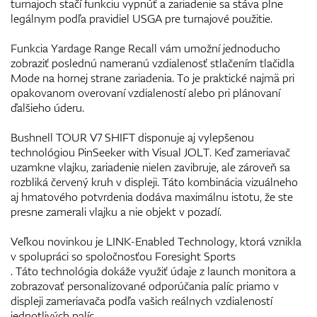
turnajoch stačí funkciu vypnúť a zariadenie sa stáva plne
legálnym podľa pravidiel USGA pre turnajové použitie.
Funkcia Yardage Range Recall vám umožní jednoducho
zobraziť poslednú nameranú vzdialenosť stlačením tlačidla
Mode na hornej strane zariadenia. To je praktické najmä pri
opakovanom overovaní vzdialeností alebo pri plánovaní
ďalšieho úderu.
Bushnell TOUR V7 SHIFT disponuje aj vylepšenou
technológiou PinSeeker with Visual JOLT. Keď zameriavač
uzamkne vlajku, zariadenie nielen zavibruje, ale zároveň sa
rozbliká červený kruh v displeji. Táto kombinácia vizuálneho
aj hmatového potvrdenia dodáva maximálnu istotu, že ste
presne zamerali vlajku a nie objekt v pozadí.
Veľkou novinkou je LINK-Enabled Technology, ktorá vznikla
v spolupráci so spoločnosťou Foresight Sports
. Táto technológia dokáže využiť údaje z launch monitora a
zobrazovať personalizované odporúčania palíc priamo v
displeji zameriavača podľa vašich reálnych vzdialeností
jednotlivých palíc.