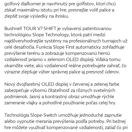
golfový diaľkomer je navrhnutý pre golfistov, ktorí chcú
získať maximálnu istotu pri hre, presnejšie voliť palice a
zlepšiť svoje výsledky na ihrisku.
Bushnell TOUR V7 SHIFT je vybavený patentovanou
technológiou Slope Technology, ktorá patrí medzi
najdôveryhodnejšie systémy na profesionálnych turnajoch už
celé desaťročia. Funkcia Slope First automaticky zohľadňuje
prevýšenie terénu a zobrazuje kompenzovanú hernú
vzdialenosť priamo v zelenom OLED displeji. Vďaka tomu
okamžite viete, akú vzdialenosť reálne potrebujete zahrať, čo
výrazne zlepšuje výber správnej palice aj presnosť úderov.
Nový dvojfarebný OLED displej v červenej a zelenej farbe
zabezpečuje výbornú čitateľnosť za rôznych svetelných
podmienok. Jasný a kontrastný obraz umožňuje rýchle
zameranie vlajky a pohodlné používanie počas celej hry.
Technológia Slope-Switch umožňuje jednoduché zapnutie
alebo vypnutie merania prevýšenia podľa potreby. Pri bežnej
hre môžete využívať kompenzované vzdialenosti, zatiaľ čo pri