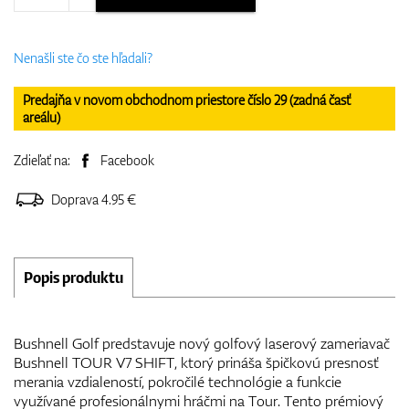
Nenašli ste čo ste hľadali?
Predajňa v novom obchodnom priestore číslo 29 (zadná časť
areálu)
Zdieľať na:
Facebook
Doprava 4.95 €
Popis produktu
Bushnell Golf predstavuje nový golfový laserový zameriavač
Bushnell TOUR V7 SHIFT, ktorý prináša špičkovú presnosť
merania vzdialeností, pokročilé technológie a funkcie
využívané profesionálnymi hráčmi na Tour. Tento prémiový