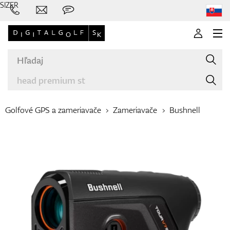
SIZER
Golfové GPS a zameriavače
Zameriavače
Bushnell
Značky
Palice
Oblečenie