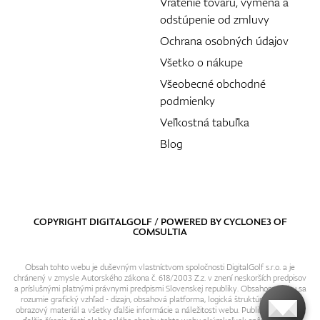
Vrátenie tovaru, výmena a
odstúpenie od zmluvy
Ochrana osobných údajov
Všetko o nákupe
Všeobecné obchodné
podmienky
Veľkostná tabuľka
Blog
COPYRIGHT DIGITALGOLF / POWERED BY
CYCLONE3
OF
COMSULTIA
Obsah tohto webu je duševným vlastníctvom spoločnosti DigitalGolf s.r.o. a je
chránený v zmysle Autorského zákona č. 618/2003 Z.z. v znení neskorších predpisov
a príslušnými platnými právnymi predpismi Slovenskej republiky. Obsahom webu sa
rozumie grafický vzhľad - dizajn, obsahová platforma, logická štruktúra, textový i
obrazový materiál a všetky ďalšie informácie a náležitosti webu. Publikovanie resp.