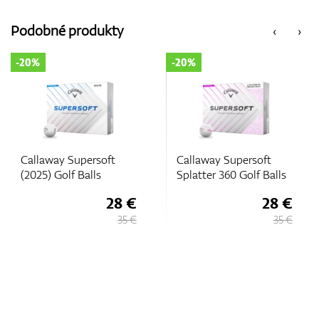
Podobné produkty
‹
›
-20%
-20%
Supersoft
Callaway Supersoft
Callaway S
f Balls
Splatter 360 Golf Balls
(2025) Golf
28 €
28 €
35 €
35 €