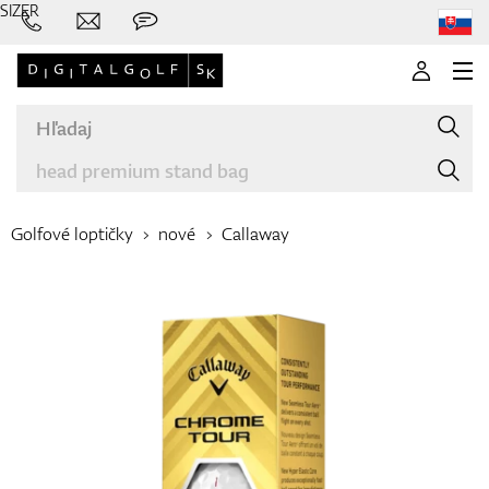
SIZER
Golfové loptičky
nové
Callaway
Značky
Palice
Oblečenie