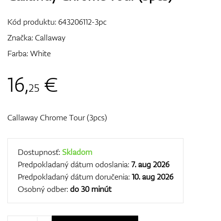
Vozíky
Kód produktu:
643206112-3pc
Značka:
Callaway
Farba: White
GPS/Zameriavače
16
,
€
25
Príslušenstvo
Callaway Chrome Tour (3pcs)
Darčekové poukážky
Dostupnosť:
Skladom
Predpokladaný dátum odoslania:
7. aug 2026
Predpokladaný dátum doručenia:
10. aug 2026
Osobný odber:
do 30 minút