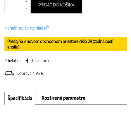
+
PRIDAŤ DO KOŠÍKA
-
Nenašli ste čo ste hľadali?
Predajňa v novom obchodnom priestore číslo 29 (zadná časť
areálu)
Zdieľať na:
Facebook
Doprava 4.95 €
Rozširené parametre
Špecifikácia