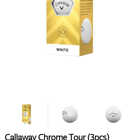
Topánky
Rukavice
Loptičky
Bagy
Callaway Chrome Tour (3pcs)