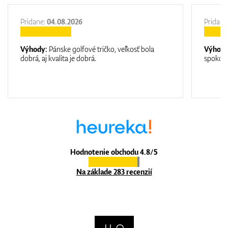
Pridane:
04.08.2026
Pridane
Výhody:
Pánske golfové tričko, veľkosť bola
Výhod
dobrá, aj kvalita je dobrá.
spokojn
Hodnotenie obchodu 4.8/5
Na základe 283 recenzií