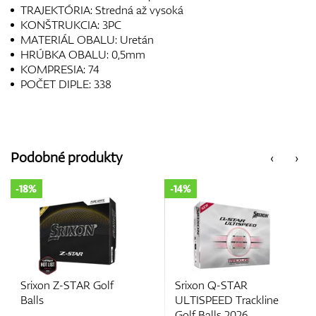
TRAJEKTÓRIA: Stredná až vysoká
KONŠTRUKCIA: 3PC
MATERIÁL OBALU: Uretán
HRÚBKA OBALU: 0,5mm
KOMPRESIA: 74
POČET DIPLE: 338
Podobné produkty
‹
›
-14%
-18%
lf
Srixon Q-STAR
Srixon Q-Star Tour
ULTISPEED Trackline
Divide 2 Golf Balls
Golf Balls 2026