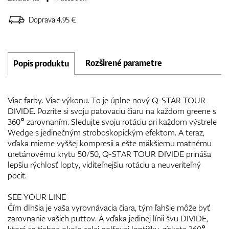
Doprava 4.95 €
Rozširené parametre
Popis produktu
Viac farby. Viac výkonu. To je úplne nový Q-STAR TOUR
DIVIDE. Pozrite si svoju patovaciu čiaru na každom greene s
360° zarovnaním. Sledujte svoju rotáciu pri každom výstrele
Wedge s jedinečným stroboskopickým efektom. A teraz,
vďaka mierne vyššej kompresii a ešte mäkšiemu matnému
uretánovému krytu 50/50, Q-STAR TOUR DIVIDE prináša
lepšiu rýchlosť lopty, viditeľnejšiu rotáciu a neuveriteľný
pocit.
SEE YOUR LINE
Čím dlhšia je vaša vyrovnávacia čiara, tým ľahšie môže byť
zarovnanie vašich puttov. A vďaka jedinej línii švu DIVIDE,
ktorá sa tiahne okolo celej golfovej loptičky, získate 360°