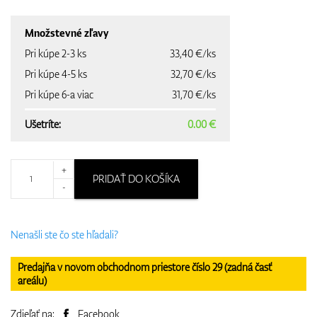
Množstevné zľavy
Pri kúpe 2-3 ks
33,40 €/ks
Pri kúpe 4-5 ks
32,70 €/ks
Pri kúpe 6-a viac
31,70 €/ks
Ušetríte:
0.00 €
+
PRIDAŤ DO KOŠÍKA
-
Nenašli ste čo ste hľadali?
Predajňa v novom obchodnom priestore číslo 29 (zadná časť
areálu)
Zdieľať na:
Facebook