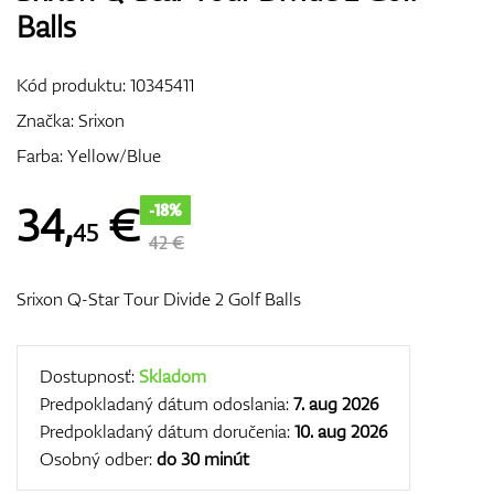
Balls
Vozíky
Kód produktu:
10345411
Značka:
Srixon
GPS/Zameriavače
Farba: Yellow/Blue
34
,
€
-18%
45
Príslušenstvo
42 €
Srixon Q-Star Tour Divide 2 Golf Balls
Darčekové poukážky
Dostupnosť:
Skladom
Predpokladaný dátum odoslania:
7. aug 2026
Predpokladaný dátum doručenia:
10. aug 2026
Osobný odber:
do 30 minút