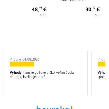
8,
€
30,
€
34,
40
10
59 €
35 €
Pridane:
04.08.2026
Pridane
Výhody:
Pánske golfové tričko, veľkosť bola
Výhod
dobrá, aj kvalita je dobrá.
spokojn