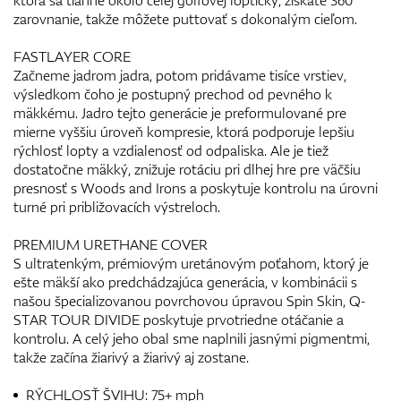
zarovnanie, takže môžete puttovať s dokonalým cieľom.
FASTLAYER CORE
Začneme jadrom jadra, potom pridávame tisíce vrstiev,
výsledkom čoho je postupný prechod od pevného k
mäkkému. Jadro tejto generácie je preformulované pre
mierne vyššiu úroveň kompresie, ktorá podporuje lepšiu
rýchlosť lopty a vzdialenosť od odpaliska. Ale je tiež
dostatočne mäkký, znižuje rotáciu pri dlhej hre pre väčšiu
presnosť s Woods and Irons a poskytuje kontrolu na úrovni
turné pri približovacích výstreloch.
PREMIUM URETHANE COVER
S ultratenkým, prémiovým uretánovým poťahom, ktorý je
ešte mäkší ako predchádzajúca generácia, v kombinácii s
našou špecializovanou povrchovou úpravou Spin Skin, Q-
STAR TOUR DIVIDE poskytuje prvotriedne otáčanie a
kontrolu. A celý jeho obal sme naplnili jasnými pigmentmi,
takže začína žiarivý a žiarivý aj zostane.
RÝCHLOSŤ ŠVIHU: 75+ mph