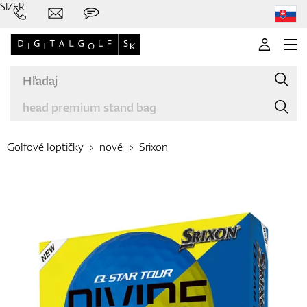
SIZER
Golfové loptičky
nové
Srixon
Značky
Palice
Oblečenie