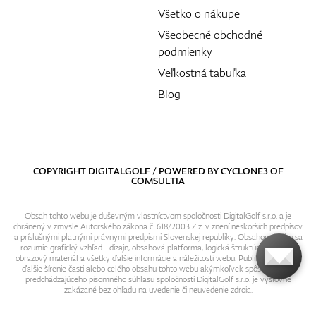
Všetko o nákupe
Všeobecné obchodné
podmienky
Veľkostná tabuľka
Blog
COPYRIGHT DIGITALGOLF / POWERED BY
CYCLONE3
OF
COMSULTIA
Obsah tohto webu je duševným vlastníctvom spoločnosti DigitalGolf s.r.o. a je
chránený v zmysle Autorského zákona č. 618/2003 Z.z. v znení neskorších predpisov
a príslušnými platnými právnymi predpismi Slovenskej republiky. Obsahom webu sa
rozumie grafický vzhľad - dizajn, obsahová platforma, logická štruktúra, textový i
obrazový materiál a všetky ďalšie informácie a náležitosti webu. Publikovanie resp.
ďalšie šírenie časti alebo celého obsahu tohto webu akýmkoľvek spôsobom bez
predchádzajúceho písomného súhlasu spoločnosti DigitalGolf s.r.o. je výslovne
zakázané bez ohľadu na uvedenie či neuvedenie zdroja.