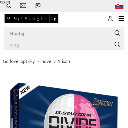
SIZER
Golfové loptičky
nové
Srixon
Značky
Palice
Oblečenie