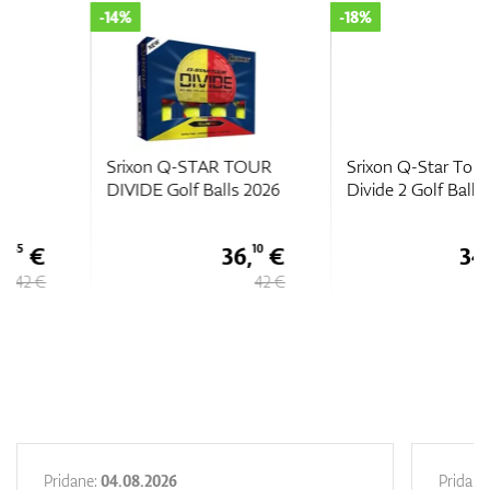
-14%
-18%
Srixon Q-STAR TOUR
Srixon Q-Star Tour
DIVIDE Golf Balls 2026
Divide 2 Golf Balls
36,
€
34,
€
10
45
42 €
42 €
Pridane:
04.08.2026
Pridane