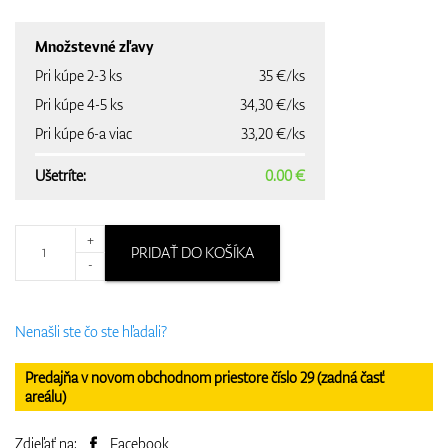
Množstevné zľavy
Pri kúpe 2-3 ks
35 €/ks
Pri kúpe 4-5 ks
34,30 €/ks
Pri kúpe 6-a viac
33,20 €/ks
Ušetríte:
0.00 €
+
PRIDAŤ DO KOŠÍKA
-
Nenašli ste čo ste hľadali?
Predajňa v novom obchodnom priestore číslo 29 (zadná časť
areálu)
Zdieľať na:
Facebook