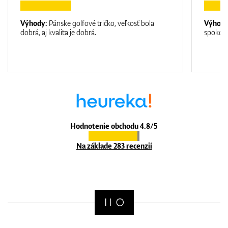
Výhody:
Pánske golfové tričko, veľkosť bola
Výhod
dobrá, aj kvalita je dobrá.
spokojn
Hodnotenie obchodu 4.8/5
Na základe 283 recenzií