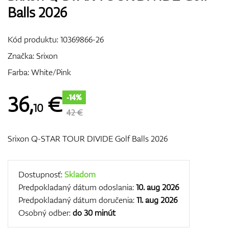
Balls 2026
Vozíky
Kód produktu:
10369866-26
Značka:
Srixon
GPS/Zameriavače
Farba: White/Pink
36
,
€
-14%
10
Príslušenstvo
42 €
Srixon Q-STAR TOUR DIVIDE Golf Balls 2026
Darčekové poukážky
Dostupnosť:
Skladom
Predpokladaný dátum odoslania:
10. aug 2026
Predpokladaný dátum doručenia:
11. aug 2026
Osobný odber:
do 30 minút