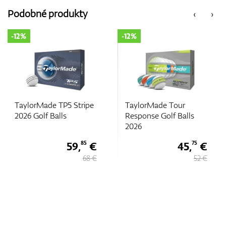
Podobné produkty
‹
›
-12%
-12%
TaylorMade Tour
TaylorMade TP5x 2026
Response Golf Balls
Golf Balls
2026
45,
€
57,
€
75
20
52 €
65 €