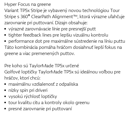
Hyper Focus na greene
Variant TP5x Stripe je vybavený novou technológiou Tour
Stripe s 360° ClearPath Alignment™, ktorá výrazne uľahčuje
zarovnanie pri puttovaní. Dizajn obsahuje:
výrazné zarovnávacie línie pre presnejší putt
tighter feedback lines pre lepšiu vizuálnu kontrolu
performance dot pre maximálne sústredenie na líniu puttu
Táto kombinácia pomáha hráčom dosiahnuť lepší fokus na
greene a viac premenených puttov.
Pre koho sú TaylorMade TP5x určené
Golfové loptičky TaylorMade TP5x sú ideálnou voľbou pre
hráčov, ktorí chcú:
maximálnu vzdialenosť z odpaliska
nízky spin pri driveri
vysokú rýchlosť loptičky
tour kvalitu citu a kontroly okolo greenu
presné zarovnanie pri puttovaní