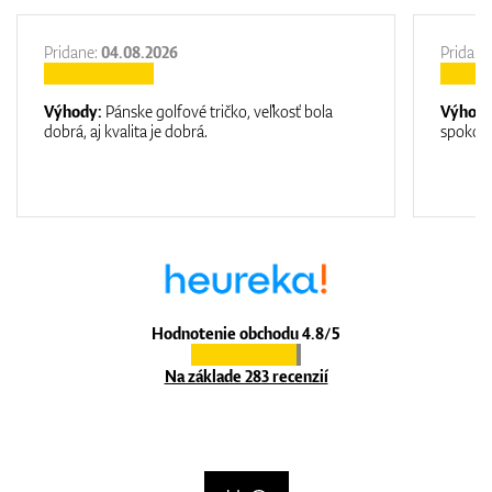
Pridane:
04.08.2026
Pridane
Výhody:
Pánske golfové tričko, veľkosť bola
Výhod
dobrá, aj kvalita je dobrá.
spokojn
Hodnotenie obchodu 4.8/5
Na základe 283 recenzií