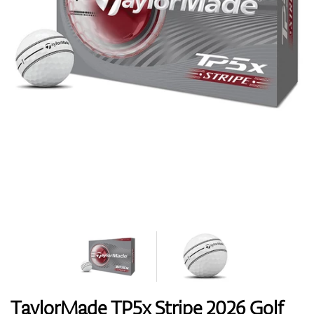
Topánky
Rukavice
Loptičky
Bagy
TaylorMade TP5x Stripe 2026 Golf