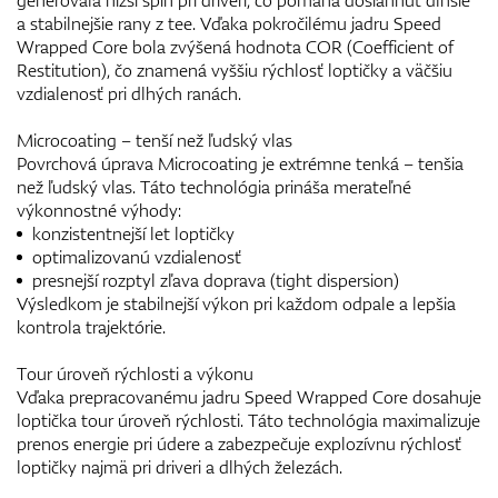
a stabilnejšie rany z tee. Vďaka pokročilému jadru Speed
Wrapped Core bola zvýšená hodnota COR (Coefficient of
Restitution), čo znamená vyššiu rýchlosť loptičky a väčšiu
vzdialenosť pri dlhých ranách.
Microcoating – tenší než ľudský vlas
Povrchová úprava Microcoating je extrémne tenká – tenšia
než ľudský vlas. Táto technológia prináša merateľné
výkonnostné výhody:
konzistentnejší let loptičky
optimalizovanú vzdialenosť
presnejší rozptyl zľava doprava (tight dispersion)
Výsledkom je stabilnejší výkon pri každom odpale a lepšia
kontrola trajektórie.
Tour úroveň rýchlosti a výkonu
Vďaka prepracovanému jadru Speed Wrapped Core dosahuje
loptička tour úroveň rýchlosti. Táto technológia maximalizuje
prenos energie pri údere a zabezpečuje explozívnu rýchlosť
loptičky najmä pri driveri a dlhých železách.