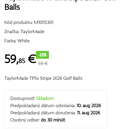
Balls
Vozíky
Kód produktu:
M1055301
Značka:
TaylorMade
GPS/Zameriavače
Farba: White
59
,
€
-12%
85
Príslušenstvo
68 €
TaylorMade TP5x Stripe 2026 Golf Balls
Darčekové poukážky
Dostupnosť:
Skladom
Predpokladaný dátum odoslania:
10. aug 2026
Predpokladaný dátum doručenia:
11. aug 2026
Osobný odber:
do 30 minút