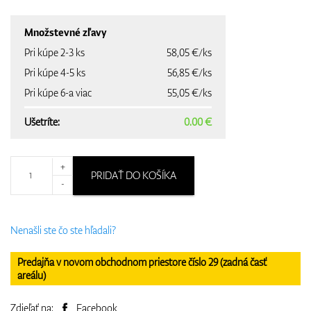
Množstevné zľavy
Pri kúpe 2-3 ks
58,05 €/ks
Pri kúpe 4-5 ks
56,85 €/ks
Pri kúpe 6-a viac
55,05 €/ks
Ušetríte:
0.00 €
+
PRIDAŤ DO KOŠÍKA
-
Nenašli ste čo ste hľadali?
Predajňa v novom obchodnom priestore číslo 29 (zadná časť
areálu)
Zdieľať na:
Facebook