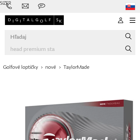
SIZER
Golfové loptičky
nové
TaylorMade
Značky
Palice
Oblečenie