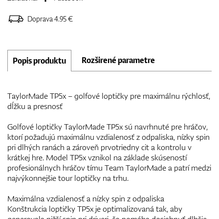
Doprava 4.95 €
Rozširené parametre
Popis produktu
TaylorMade TP5x – golfové loptičky pre maximálnu rýchlosť,
dĺžku a presnosť
Golfové loptičky TaylorMade TP5x sú navrhnuté pre hráčov,
ktorí požadujú maximálnu vzdialenosť z odpaliska, nízky spin
pri dlhých ranách a zároveň prvotriedny cit a kontrolu v
krátkej hre. Model TP5x vznikol na základe skúseností
profesionálnych hráčov tímu Team TaylorMade a patrí medzi
najvýkonnejšie tour loptičky na trhu.
Maximálna vzdialenosť a nízky spin z odpaliska
Konštrukcia loptičky TP5x je optimalizovaná tak, aby
generovala nižší spin pri driveri, čo pomáha dosiahnuť dlhšie