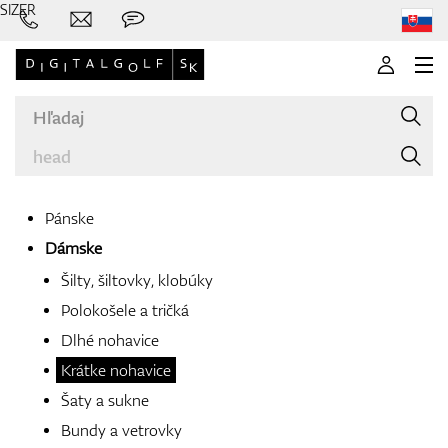
SIZER
Pánske
Dámske
Značky
Šilty, šiltovky, klobúky
Polokošele a tričká
Dlhé nohavice
Palice
Krátke nohavice
Šaty a sukne
Bundy a vetrovky
Oblečenie