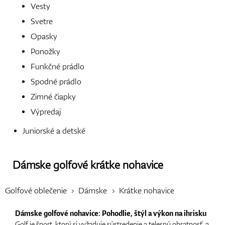
Vesty
Svetre
Opasky
Topánky
Ponožky
Funkčné prádlo
Spodné prádlo
Rukavice
Zimné čiapky
Výpredaj
Juniorské a detské
Loptičky
Dámske golfové krátke nohavice
Bagy
Golfové oblečenie
Dámske
Krátke nohavice
Dámske golfové nohavice: Pohodlie, štýl a výkon na ihrisku
Golf je šport, ktorý si vyžaduje sústredenie a telesnú obratnosť, a