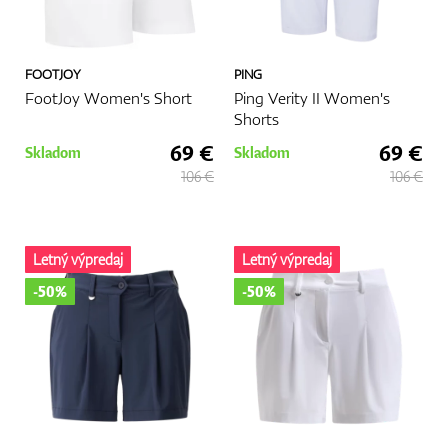
FOOTJOY
PING
FootJoy Women's Short
Ping Verity II Women's
Shorts
69 €
69 €
Skladom
Skladom
106 €
106 €
Letný výpredaj
Letný výpredaj
-50%
-50%