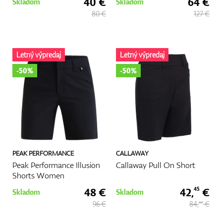
40 €
64 €
Skladom
Skladom
80 €
127 €
Letný výpredaj
Letný výpredaj
-50%
-50%
PEAK PERFORMANCE
CALLAWAY
Peak Performance Illusion
Callaway Pull On Short
Shorts Women
48 €
42,
€
45
Skladom
Skladom
96 €
84,
€
90