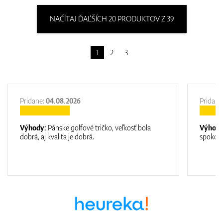
NAČÍTAJ ĎAĽŠÍCH 20 PRODUKTOV Z 39
1
2
3
Pridane:
04.08.2026
Pridane
Výhody:
Pánske golfové tričko, veľkosť bola
Výhod
dobrá, aj kvalita je dobrá.
spokojn