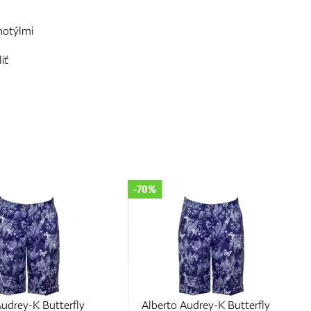
motýlmi
iť
-70%
Audrey-K Butterfly
Alberto Audrey-K Butterfly