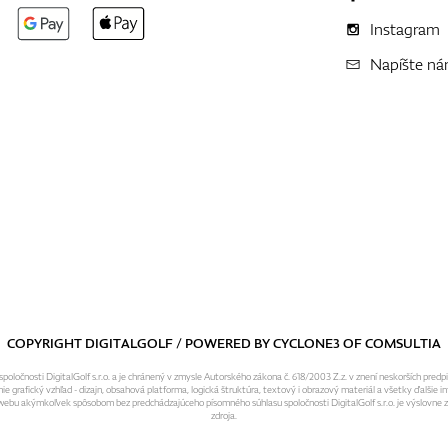
Instagram
Napíšte n
COPYRIGHT DIGITALGOLF / POWERED BY
CYCLONE3
OF
COMSULTIA
ločnosti DigitalGolf s.r.o. a je chránený v zmysle Autorského zákona č. 618/2003 Z.z. v znení neskorších predp
grafický vzhľad - dizajn, obsahová platforma, logická štruktúra, textový i obrazový materiál a všetky ďalšie in
o webu akýmkoľvek spôsobom bez predchádzajúceho písomného súhlasu spoločnosti DigitalGolf s.r.o. je výslovne
zdroja.