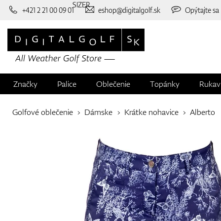
SIZER
+421 2 21 00 09 01
eshop@digitalgolf.sk
Opýtajte sa
Značky
Palice
Oblečenie
Topánky
Rukav
Golfové oblečenie
Dámske
Krátke nohavice
Alberto