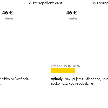
Waterrepellent Pant
Waterrep
46 €
46 €
153 €
153 €
Pridane:
25.07.2026
 tričko, veľkosť bola
Výhody:
Nakupujem tu dlhodobo, upl
.
spokojnost. Rychle odoslanie.