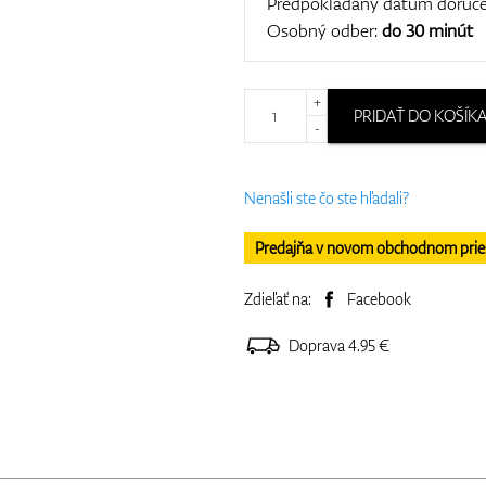
Predpokladaný dátum doruče
Osobný odber:
do 30 minút
+
PRIDAŤ DO KOŠÍK
-
Nenašli ste čo ste hľadali?
Predajňa v novom obchodnom priesto
Zdieľať na:
Facebook
Doprava 4.95 €