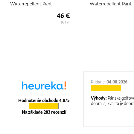
Waterrepellent Pant
Waterrepellent Pant
46 €
153 €
27.11.2025
Pridane:
04.08.2026
:
It is a great shop where they help you
Výhody:
Pánske golfové
Hodnotenie obchodu 4.8/5
at care.
dobrá, aj kvalita je dobrá
Na základe 283 recenzií