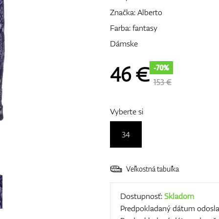
Značka:
Alberto
Farba: fantasy
Dámske
46
€
-70%
153 €
Vyberte si
34
Veľkostná tabuľka
Dostupnosť:
Skladom
Predpokladaný dátum odosla