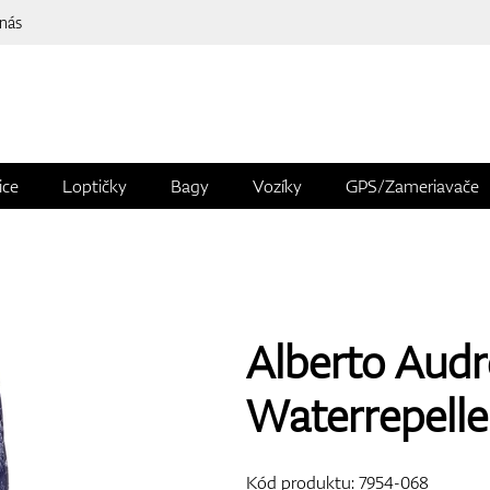
 nás
ice
Loptičky
Bagy
Vozíky
GPS/Zameriavače
Alberto Audr
Waterrepelle
Kód produktu:
7954-068