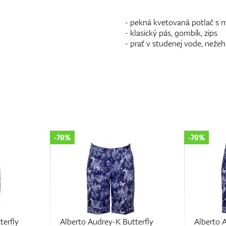
- pekná kvetovaná potlač s 
- klasický pás, gombík, zips
- prať v studenej vode, nežehl
-70%
-70%
terfly
Alberto Audrey-K Butterfly
Alberto 