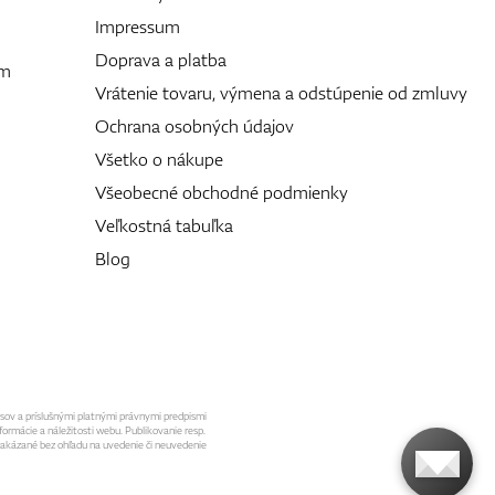
Impressum
Doprava a platba
ám
Vrátenie tovaru, výmena a odstúpenie od zmluvy
Ochrana osobných údajov
Všetko o nákupe
Všeobecné obchodné podmienky
Veľkostná tabuľka
Blog
isov a príslušnými platnými právnymi predpismi
formácie a náležitosti webu. Publikovanie resp.
 zakázané bez ohľadu na uvedenie či neuvedenie