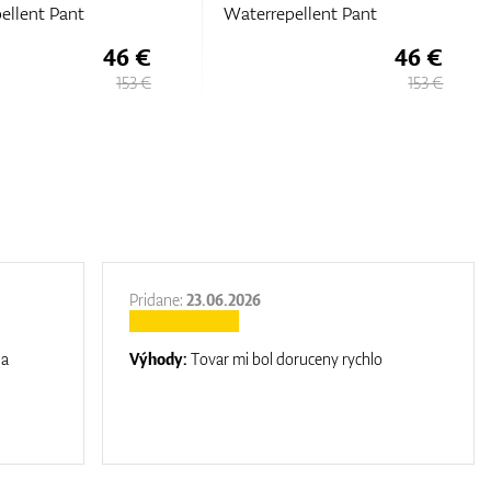
ellent Pant
Waterrepellent Pant
46 €
46 €
153 €
153 €
Pridane:
23.06.2026
na
Výhody:
Tovar mi bol doruceny rychlo