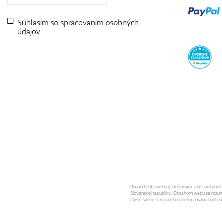
Súhlasím so spracovaním
osobných
údajov
Obsah tohto webu je duševným vlastníctvom spo
Slovenskej republiky. Obsahom webu sa rozumie 
ďalšie šírenie časti alebo celého obsahu toht