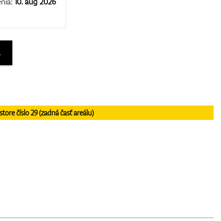
nia:
10. aug 2026
A
re číslo 29 (zadná časť areálu)