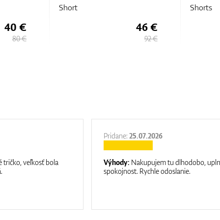
Shorts
46 €
52 €
92 €
80 €
Pridane:
25.07.2026
 tričko, veľkosť bola
Výhody:
Nakupujem tu dlhodobo, upl
.
spokojnost. Rychle odoslanie.