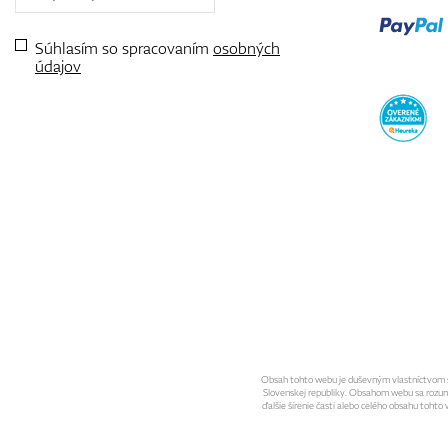
Súhlasím so spracovaním
osobných
údajov
Obsah tohto webu je duševným vlastníctvom spo
Slovenskej republiky. Obsahom webu sa rozumie 
ďalšie šírenie časti alebo celého obsahu toht