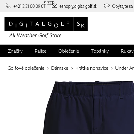
SIZER
+421 2 21 00 09 01
eshop@digitalgolf.sk
Opýtajte sa
Značky
Palice
Oblečenie
Topánky
Rukav
Golfové oblečenie
Dámske
Krátke nohavice
Under A