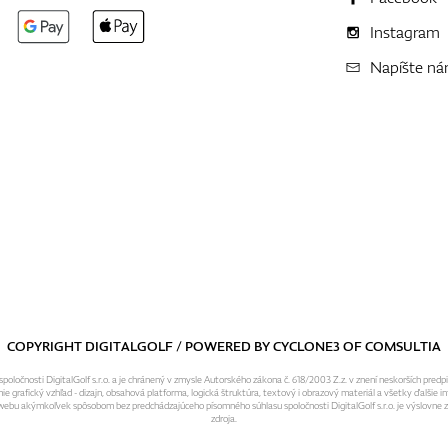
Instagram
Napíšte n
COPYRIGHT DIGITALGOLF / POWERED BY
CYCLONE3
OF
COMSULTIA
ločnosti DigitalGolf s.r.o. a je chránený v zmysle Autorského zákona č. 618/2003 Z.z. v znení neskorších predp
grafický vzhľad - dizajn, obsahová platforma, logická štruktúra, textový i obrazový materiál a všetky ďalšie in
o webu akýmkoľvek spôsobom bez predchádzajúceho písomného súhlasu spoločnosti DigitalGolf s.r.o. je výslovne
zdroja.