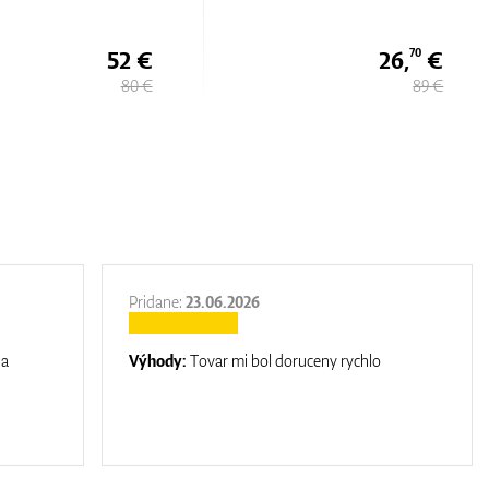
26,
€
26,
€
70
70
89 €
89 €
Pridane:
23.06.2026
na
Výhody:
Tovar mi bol doruceny rychlo