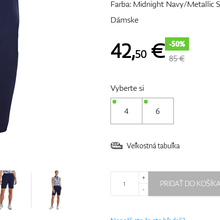
Farba: Midnight Navy/Metallic S
Dámske
42
,
€
-50%
50
85 €
Vyberte si
4
6
Veľkostná tabuľka
+
PRIDAŤ DO KOŠÍK
-