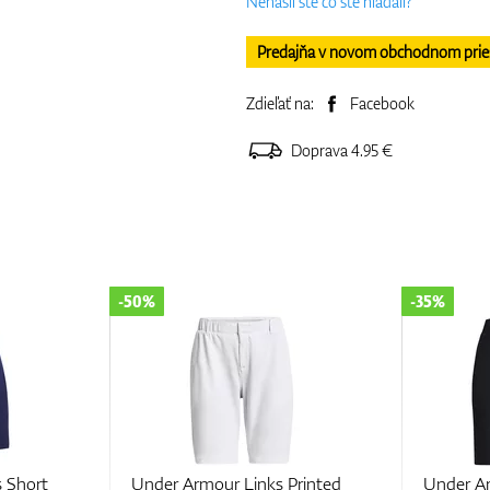
Nenašli ste čo ste hľadali?
Predajňa v novom obchodnom priesto
Zdieľať na:
Facebook
Doprava 4.95 €
-35%
-70%
Printed
Under Armour Drive 7"
Under 