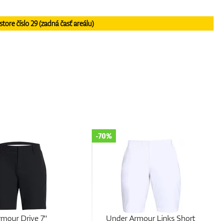
re číslo 29 (zadná časť areálu)
-70%
Armour Links Short
Under Armour Links Short