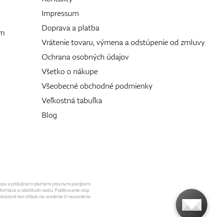
Impressum
Doprava a platba
ám
Vrátenie tovaru, výmena a odstúpenie od zmluvy
Ochrana osobných údajov
Všetko o nákupe
Všeobecné obchodné podmienky
Veľkostná tabuľka
Blog
isov a príslušnými platnými právnymi predpismi
formácie a náležitosti webu. Publikovanie resp.
 zakázané bez ohľadu na uvedenie či neuvedenie