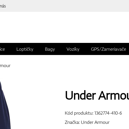
 nás
ice
Loptičky
Bagy
Vozíky
GPS/Zameriavače
rmour
Under Armou
Kód produktu:
1362774-410-6
Značka:
Under Armour