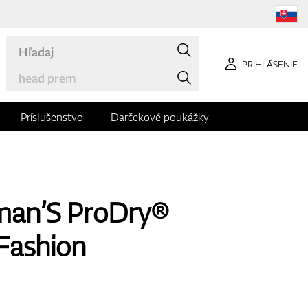
PRIHLÁSENIE
Príslušenstvo
Darčekové poukážky
man’S ProDry®
Fashion