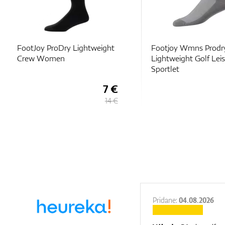
FootJoy ProDry Lightweight
Footjoy Wmns Prodr
Crew Women
Lightweight Golf Lei
Sportlet
7 €
14 €
27.11.2025
Pridane:
04.08.2026