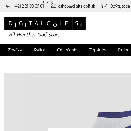
SIZER
+421 2 21 00 09 01
eshop@digitalgolf.sk
Opýtajte sa
Značky
Palice
Oblečenie
Topánky
Rukav