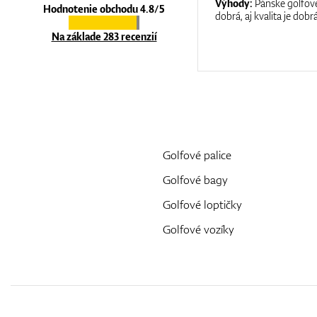
:
It is a great shop where they help you
Výhody:
Pánske golfové
Hodnotenie obchodu 4.8/5
at care.
dobrá, aj kvalita je dobrá
Na základe 283 recenzií
Golfové palice
Golfové bagy
Golfové loptičky
Golfové vozíky