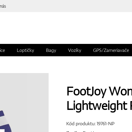
 nás
ice
Loptičky
Bagy
Vozíky
GPS/Zameriavače
FootJoy Wo
Lightweight 
Kód produktu:
19761-NP