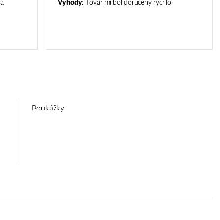
na
Výhody:
Tovar mi bol doruceny rychlo
Poukážky