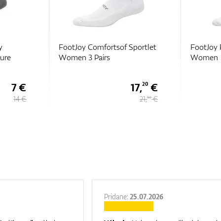
y
FootJoy Comfortsof Sportlet
FootJoy 
sure
Women 3 Pairs
Women
7 €
17,
€
20
14 €
21,
€
50
Pridane:
25.07.2026