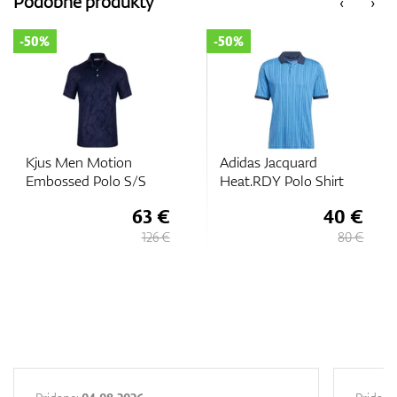
Podobné produkty
‹
›
-50%
-50%
GPS/Zameriavače
Príslušenstvo
Kjus Men Motion
Adidas Jacquard
Embossed Polo S/S
Heat.RDY Polo Shirt
63 €
40 €
Darčekové poukážky
126 €
80 €