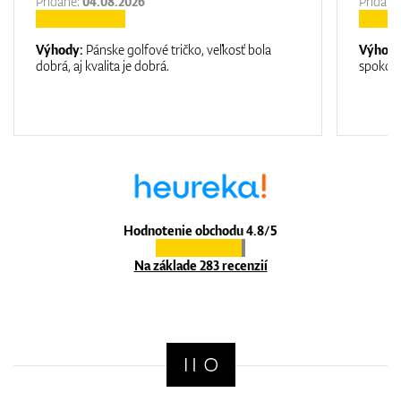
Pridane:
04.08.2026
Pridane
Výhody:
Pánske golfové tričko, veľkosť bola
Výhod
dobrá, aj kvalita je dobrá.
spokojn
Hodnotenie obchodu 4.8/5
Na základe 283 recenzií