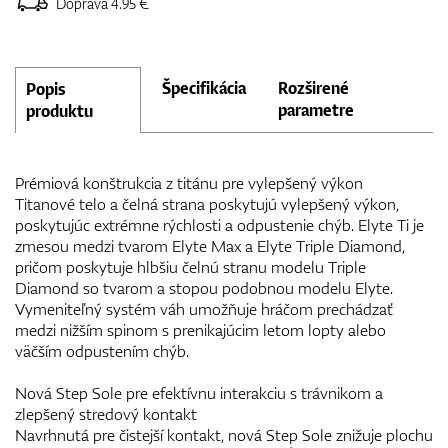
Doprava 4.95 €
Špecifikácia
Rozširené
Popis
parametre
produktu
Prémiová konštrukcia z titánu pre vylepšený výkon
Titanové telo a čelná strana poskytujú vylepšený výkon,
poskytujúc extrémne rýchlosti a odpustenie chýb. Elyte Ti je
zmesou medzi tvarom Elyte Max a Elyte Triple Diamond,
pričom poskytuje hlbšiu čelnú stranu modelu Triple
Diamond so tvarom a stopou podobnou modelu Elyte.
Vymeniteľný systém váh umožňuje hráčom prechádzať
medzi nižším spinom s prenikajúcim letom lopty alebo
väčším odpustením chýb.
Nová Step Sole pre efektívnu interakciu s trávnikom a
zlepšený stredový kontakt
Navrhnutá pre čistejší kontakt, nová Step Sole znižuje plochu