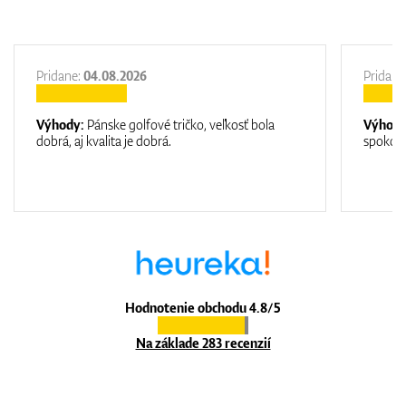
Pridane:
04.08.2026
Pridane
Výhody:
Pánske golfové tričko, veľkosť bola
Výhod
dobrá, aj kvalita je dobrá.
spokojn
Hodnotenie obchodu 4.8/5
Na základe 283 recenzií