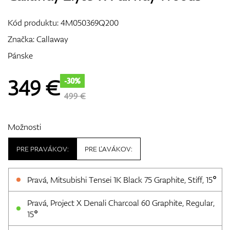
Vozíky
Kód produktu:
4M050369Q200
Značka:
Callaway
Pánske
GPS/Zameriavače
349
€
-30%
499 €
Príslušenstvo
Možnosti
PRE PRAVÁKOV:
PRE ĽAVÁKOV:
Darčekové poukážky
Pravá, Mitsubishi Tensei 1K Black 75 Graphite, Stiff, 15°
Pravá, Project X Denali Charcoal 60 Graphite, Regular,
15°