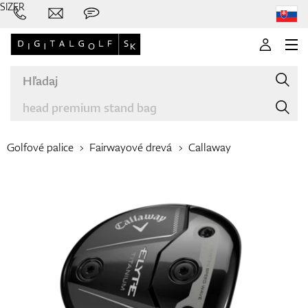
SIZER
Golfové palice
Fairwayové drevá
Callaway
Značky
Palice
Oblečenie