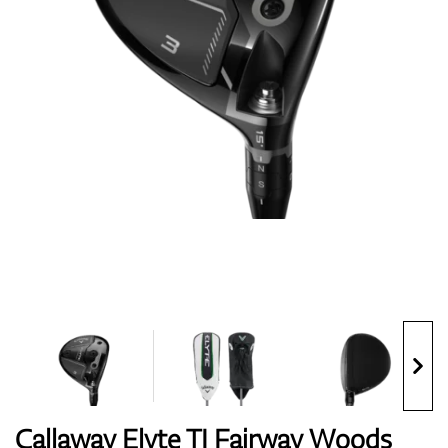
Topánky
Rukavice
Loptičky
Bagy
Callaway Elyte TI Fairway Woods