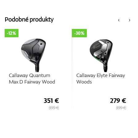
Podobné produkty
‹
›
-30%
-30%
Callaway Elyte Fairway
Callaway Elyte TI
Woods
Fairway Woods
279 €
349 €
399 €
499 €