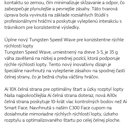
kontaktu so zemou, čím minimalizuje skĺzavanie a odpor, čo
zabezpečuje plynulejšie a pevnejšie zásahy. Táto tvarová
úprava bola vyvinutá na základe rozsiahlych štúdií s
profesionálnymi hráčmi a poskytuje vylepšenú interakciu s
trávnikom pre konzistentné výsledky.
Úplne nový Tungsten Speed Wave pre konzistentne rýchle
rýchlosti lopty
Tungsten Speed Wave, umiestnený na dreve 3-5, je 35 g
váha zavěšená na nízkej a prednej pozícii, ktorá podporuje
rýchle rýchlosti lopty. Tento nový inovatívny dizajn je
špeciálne navrhnutý na vylepšenie zásahov na spodnej časti
čelnej strany, čo je bežná chyba väčšiny hráčov.
Ai 10X čelná strana pre optimálny štart a úzky rozptyl lopty
Naša najpokročilejšia Ai čelná strana doteraz, nová Ai10x
čelná strana poskytuje 10-krát viac kontrolných bodov než Ai
Smart Face. Navrhnutá s naším C300 Face cupom na
dosiahnutie mimoriadne rýchlych rýchlostí lopty, úzkeho
rozptylu a optimalizovaného štartu po celej čelnej ploche.