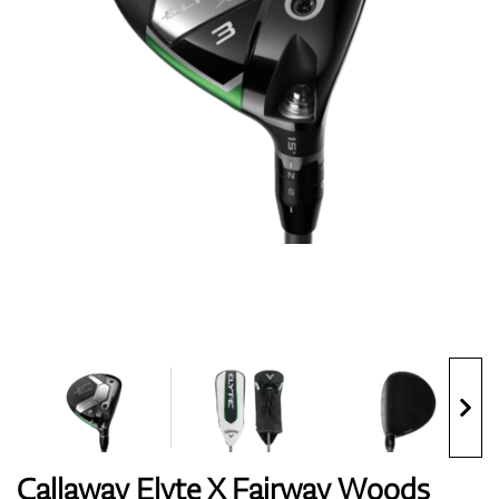
Topánky
Rukavice
Loptičky
Bagy
Callaway Elyte X Fairway Woods