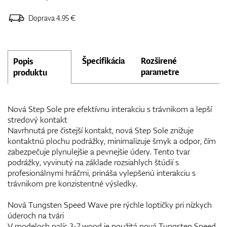
Doprava 4.95 €
Špecifikácia
Rozširené
Popis
parametre
produktu
Nová Step Sole pre efektívnu interakciu s trávnikom a lepší
stredový kontakt
Navrhnutá pre čistejší kontakt, nová Step Sole znižuje
kontaktnú plochu podrážky, minimalizuje šmyk a odpor, čím
zabezpečuje plynulejšie a pevnejšie údery. Tento tvar
podrážky, vyvinutý na základe rozsiahlych štúdií s
profesionálnymi hráčmi, prináša vylepšenú interakciu s
trávnikom pre konzistentné výsledky.
Nová Tungsten Speed Wave pre rýchle loptičky pri nízkych
úderoch na tvári
V modeloch palíc 3-7 wood je použitá nová Tungsten Speed