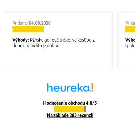
Pridane:
04.08.2026
Pridane
Výhody:
Pánske golfové tričko, veľkosť bola
Výhod
dobrá, aj kvalita je dobrá.
spokojn
Hodnotenie obchodu 4.8/5
Na základe 283 recenzií