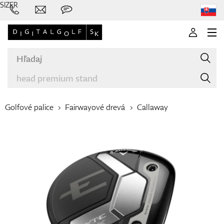
SIZER
Golfové palice
Fairwayové drevá
Callaway
Značky
Palice
Oblečenie