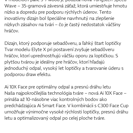
Wave – 35-gramová závesná záťaž, ktorá umiestňuje hmotu
nízko a dopredu pre podporu rýchlych úderov. Tento
inovatívny dizajn bol špeciálne navrhnutý na zlepšenie
nízkych zásahov na tvári – čo je častý nedostatok väčšiny
hráčov.
Dizajn, ktorý podporuje sebadôveru, a ľahký štart loptičky
Tvar modelu Elyte X pri postavení zvyšuje sebadôveru
hráčov, ktorí uprednostňujú väčšiu oporu za loptičkou. S
plytšou tvárou je ideálny pre hráčov, ktorí hľadajú
jednoduchý odpal, vysoký let loptičky a tvarovanie úderu s
podporou draw efektu.
Ai 10X Face pre optimálny odpal a presnú dráhu letu
Naša najpokročilejšia technológia tváre – nová Ai 10X Face –
prináša až 10-násobne viac kontrolných bodov ako
predchádzajúca Ai Smart Face. V kombinácii s C300 Face Cup
umožňuje výnimočne vysoké rýchlosti loptičky, presnú dráhu
letu a optimalizovaný odpal po celej ploche tváre.