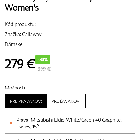
Women's
Vozíky
Kód produktu:
Značka:
Callaway
GPS/Zameriavače
Dámske
279
€
-30%
Príslušenstvo
399 €
Možnosti
Darčekové poukážky
PRE PRAVÁKOV:
PRE ĽAVÁKOV:
Pravá, Mitsubishi Eldio White/Green 40 Graphite,
Ladies, 15°