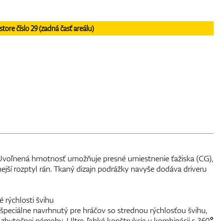
re číslo 29 (zadná časť areálu)
. Uvoľnená hmotnosť umožňuje presné umiestnenie ťažiska (CG),
ejší rozptyl rán. Tkaný dizajn podrážky navyše dodáva driveru
 rýchlosti švihu
peciálne navrhnutý pre hráčov so strednou rýchlosťou švihu,
z zbytočnej námahy. Ultra-ľahká konštrukcia v kombinácii s 360°