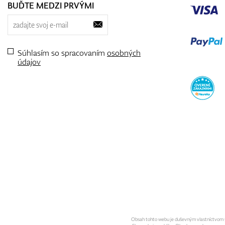
BUĎTE MEDZI PRVÝMI
Súhlasím so spracovaním
osobných
údajov
Obsah tohto webu je duševným vlastníctvom spo