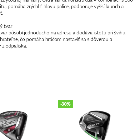
itu, pomáha zrýchliť hlavu palice, podporuje vyšší launch a
ť.
ý tvar
var pôsobí jednoducho na adresu a dodáva istotu pri švihu.
o hrateľne, čo pomáha hráčom nastaviť sa s dôverou a
 z odpaliska.
-12%