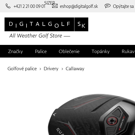
SIZER
+421 2 21 00 09 01
eshop@digitalgolf.sk
Opýtajte sa
Značky
Palice
Oblečenie
Topánky
Rukav
Golfové palice
Drivery
Callaway