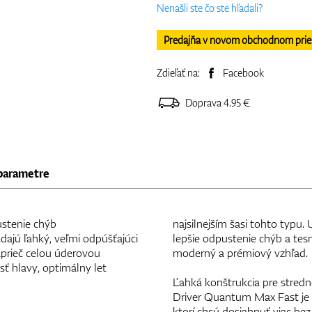
Nenašli ste čo ste hľadali?
Predajňa v novom obchodnom priesto
Zdieľať na:
Facebook
Doprava 4.95 €
parametre
ustenie chýb
najsilnejším šasi tohto typu
dajú ľahký, veľmi odpúšťajúci
lepšie odpustenie chýb a tesn
prieč celou úderovou
moderný a prémiový vzhľad.
ť hlavy, optimálny let
Ľahká konštrukcia pre stredné
Driver Quantum Max Fast je š
ktorí chcú dosiahnuť viac be