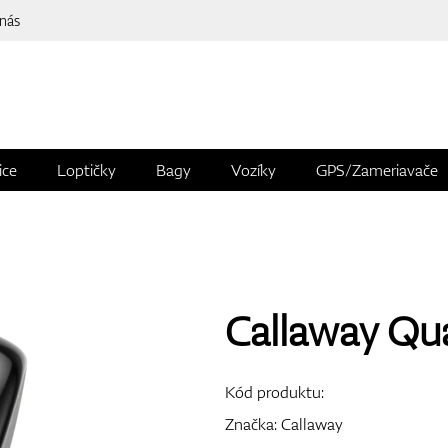
 nás
ice
Loptičky
Bagy
Vozíky
GPS/Zameriavače
Callaway Qu
Kód produktu:
Značka:
Callaway