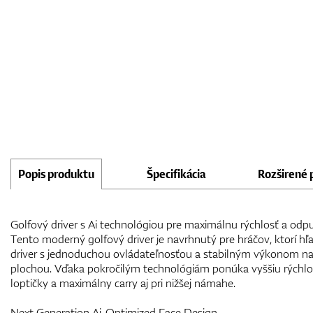
Popis produktu
Špecifikácia
Rozširené 
Golfový driver s Ai technológiou pre maximálnu rýchlosť a odp
Tento moderný golfový driver je navrhnutý pre hráčov, ktorí hľa
driver s jednoduchou ovládateľnosťou a stabilným výkonom na
plochou. Vďaka pokročilým technológiám ponúka vyššiu rýchlos
loptičky a maximálny carry aj pri nižšej námahe.
Next Generation Ai-Optimized Face Design