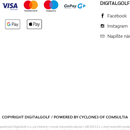
DIGITALGOLF
Facebook
Instagram
Napíšte n
COPYRIGHT DIGITALGOLF / POWERED BY
CYCLONE3
OF
COMSULTIA
ločnosti DigitalGolf s.r.o. a je chránený v zmysle Autorského zákona č. 618/2003 Z.z. v znení neskorších predp