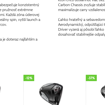
zabezpečuje konzistentný
Carbon Chassis zvyšuje stabil
je pružnosť extrémne
maximalizuje carry vzdialenos
ami. Každá zóna úderovej
eálny spin, vyšší launch a
Ľahko hrateľný a sebavedom
rcov.
Aerodynamický, odpúšťajúci t
Driver vyzerá aj pôsobí ľahk
dosahovať stabilnejšie odpaly
 je doteraz najľahším a
-37%
-30%