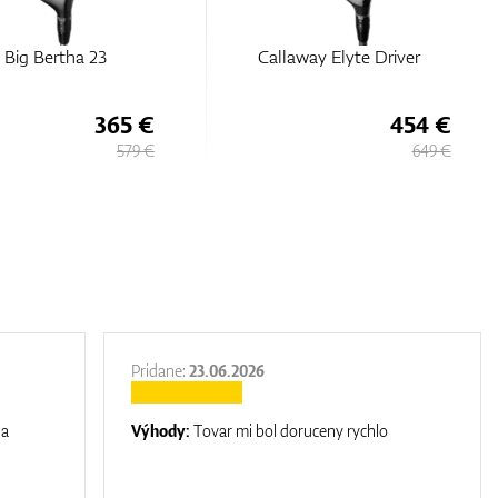
away Elyte Driver
Callaway Quantum Triple
Diamond Max Driver
454 €
642 €
649 €
729 €
Pridane:
23.06.2026
na
Výhody:
Tovar mi bol doruceny rychlo