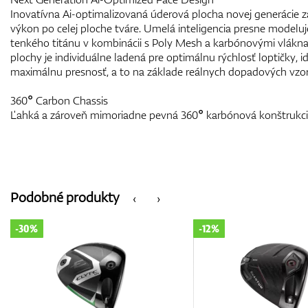
Inovatívna Ai-optimalizovaná úderová plocha novej generácie 
výkon po celej ploche tváre. Umelá inteligencia presne modelu
tenkého titánu v kombinácii s Poly Mesh a karbónovými vlákn
plochy je individuálne ladená pre optimálnu rýchlosť loptičky, id
maximálnu presnosť, a to na základe reálnych dopadových vzo
360° Carbon Chassis
Ľahká a zároveň mimoriadne pevná 360° karbónová konštrukcia
Podobné produkty
‹
›
-12%
-12%