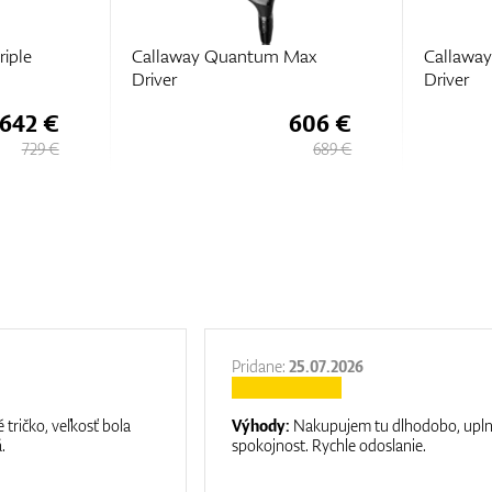
 Max
Callaway Big Bertha 23
Call
Driver
606 €
365 €
689 €
579 €
Pridane:
25.07.2026
 tričko, veľkosť bola
Výhody:
Nakupujem tu dlhodobo, upl
.
spokojnost. Rychle odoslanie.