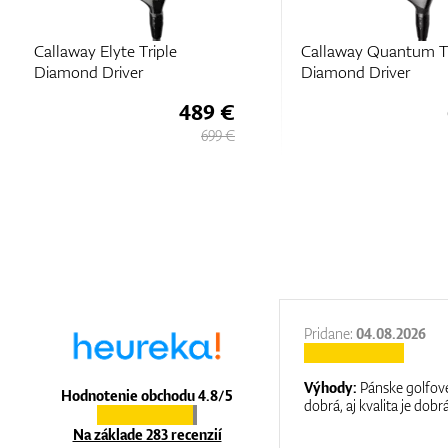
Callaway Quantum Triple
Callaway Quantum
Diamond Driver
Driver
642 €
729 €
27.11.2025
Pridane:
04.08.2026
:
It is a great shop where they help you
Výhody:
Pánske golfové
Hodnotenie obchodu 4.8/5
at care.
dobrá, aj kvalita je dobrá
Na základe 283 recenzií