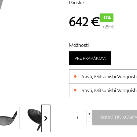
Pánske
642
€
-12%
729 €
Možnosti
PRE PRAVÁKOV:
Pravá, Mitsubishi Vanquish 
Pravá, Mitsubishi Vanquish 
+
PRIDAŤ DO KOŠÍK
-