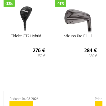
-23%
-14%
GPS/Zameriavače
Titleist GT2 Hybrid
Mizuno Pro Fli-Hi
Príslušenstvo
276 €
284 €
359 €
330 €
Darčekové poukážky
Pridane:
04.08.2026
Pridane