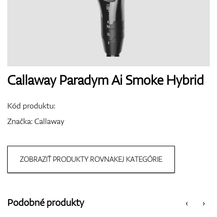
Topánky
Rukavice
Callaway Paradym Ai Smoke Hybrid
Kód produktu:
Loptičky
Značka:
Callaway
ZOBRAZIŤ PRODUKTY ROVNAKEJ KATEGÓRIE
Bagy
Podobné produkty
‹
›
Vozíky