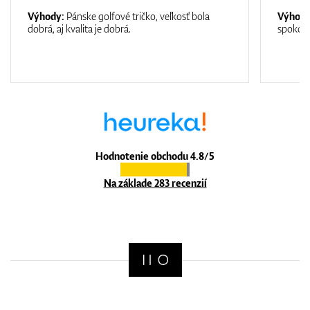
Výhody:
Pánske golfové tričko, veľkosť bola
Výhod
dobrá, aj kvalita je dobrá.
spokojn
Hodnotenie obchodu 4.8/5
Na základe 283 recenzií