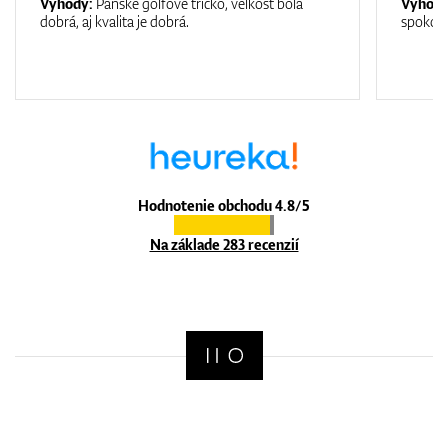
Výhody:
Pánske golfové tričko, veľkosť bola
Výhod
dobrá, aj kvalita je dobrá.
spokojn
Hodnotenie obchodu 4.8/5
Na základe 283 recenzií