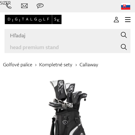
SIZER
Golfové palice
Kompletné sety
Callaway
Značky
Palice
Oblečenie