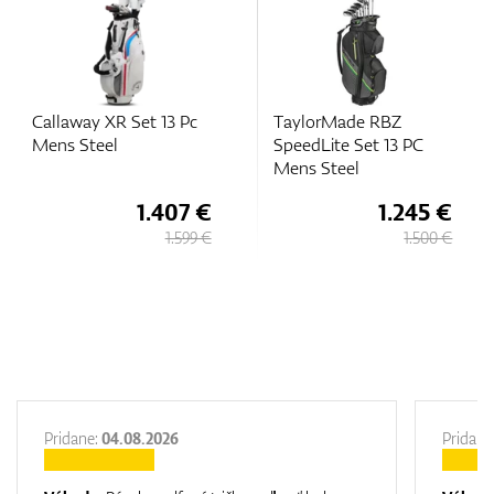
Callaway XR Set 13 Pc
TaylorMade RBZ
Mens Steel
SpeedLite Set 13 PC
Mens Steel
1.407 €
1.245 €
1.599 €
1.500 €
Pridane:
04.08.2026
Pridane