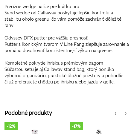
Precízne wedge palice pre krátku hru
Sand wedge od Callaway poskytuje lepšiu kontrolu a
stabilitu okolo greenu, čo vám pomôže zachrániť dôležité
rany.
Odyssey DFX putter pre väčšiu presnosť
Putter s ikonickým tvarom V Line Fang zlepšuje zarovnanie a
pomáha dosahovať konzistentnejší výkon na greene.
Kompletné pokrytie ihriska s prémiovým bagom
Súčasťou setu je aj Callaway stand bag, ktorý ponúka
výbornú organizáciu, praktické úložné priestory a pohodlie —
či už preferujete chôdzu po ihrisku alebo jazdu v golfe.
Podobné produkty
‹
›
-12%
-17%