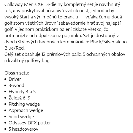
Callaway Men's XR 13-dielny kompletný set je navrhnutý
tak, aby poskytoval pôsobivú vzdialenosť, jednoduchý
vysoký štart a výnimočnú toleranciu — vďaka čomu dodá
golfistom všetkých úrovní sebavedomie hrať svoj najlepší
golf. V jednom praktickom balení získate všetko, čo
potrebujete od odpaliska až po jamku. Set je dostupný v
dvoch štýlových farebných kombináciách: Black/Silver alebo
Blue/Red.
Celý set obsahuje 12 prémiových palíc, 5 ochranných obalov
a kvalitný golfový bag.
Obsah setu:
Driver
3-wood
Hybridy 4 a 5
Železá 6–9
Pitching wedge
Approach wedge
Sand wedge
Odyssey DFX putter
5 headcoverov