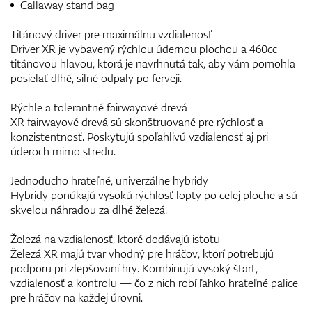
Callaway stand bag
Titánový driver pre maximálnu vzdialenosť
Driver XR je vybavený rýchlou údernou plochou a 460cc
titánovou hlavou, ktorá je navrhnutá tak, aby vám pomohla
posielať dlhé, silné odpaly po ferveji.
Rýchle a tolerantné fairwayové drevá
XR fairwayové drevá sú skonštruované pre rýchlosť a
konzistentnosť. Poskytujú spoľahlivú vzdialenosť aj pri
úderoch mimo stredu.
Jednoducho hrateľné, univerzálne hybridy
Hybridy ponúkajú vysokú rýchlosť lopty po celej ploche a sú
skvelou náhradou za dlhé železá.
Železá na vzdialenosť, ktoré dodávajú istotu
Železá XR majú tvar vhodný pre hráčov, ktorí potrebujú
podporu pri zlepšovaní hry. Kombinujú vysoký štart,
vzdialenosť a kontrolu — čo z nich robí ľahko hrateľné palice
pre hráčov na každej úrovni.