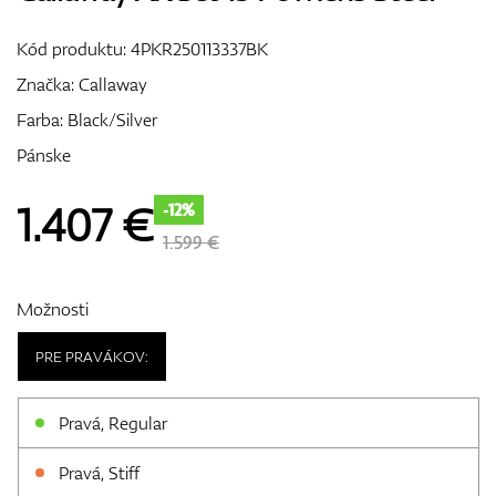
Vozíky
Kód produktu:
4PKR250113337BK
Značka:
Callaway
Farba: Black/Silver
GPS/Zameriavače
Pánske
1.407
€
-12%
Príslušenstvo
1.599 €
Možnosti
Darčekové poukážky
PRE PRAVÁKOV:
Pravá, Regular
Pravá, Stiff