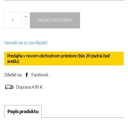
+
PRIDAŤ DO KOŠÍKA
-
Nenašli ste čo ste hľadali?
Predajňa v novom obchodnom priestore číslo 29 (zadná časť
areálu)
Zdieľať na:
Facebook
Doprava 4.95 €
Popis produktu