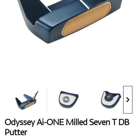
Topánky
Rukavice
Loptičky
Bagy
Odyssey Ai-ONE Milled Seven T DB
Putter
Vozíky