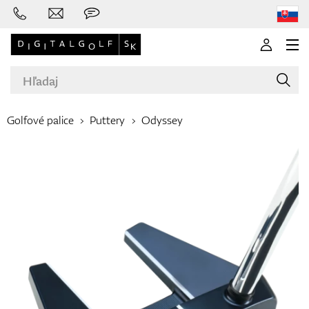
Golfové palice
Puttery
Odyssey
Značky
Palice
Oblečenie