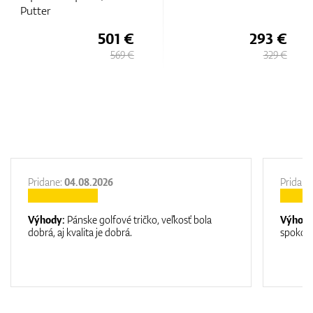
Cruiser Putter
€
293 €
339 €
 €
329 €
399 €
Pridane:
04.08.2026
Pridane
Výhody:
Pánske golfové tričko, veľkosť bola
Výhod
dobrá, aj kvalita je dobrá.
spokojn