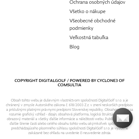
Ochrana osobných údajov
Všetko o nákupe
Všeobecné obchodné
podmienky
Veľkostná tabuľka
Blog
COPYRIGHT DIGITALGOLF / POWERED BY
CYCLONE3
OF
COMSULTIA
Obsah tohto webu je duševným vlastníctvom spoločnosti DigitalGolf s.r.o. a je
chránený v zmysle Autorského zákona č. 618/2003 Z.z. v znení neskorších predpisov
a príslušnými platnými právnymi predpismi Slovenskej republiky. Obsahom webu sa
rozumie grafický vzhľad - dizajn, obsahová platforma, logická štruktúra, textový i
obrazový materiál a všetky ďalšie informácie a náležitosti webu. Publikovanie resp.
ďalšie šírenie časti alebo celého obsahu tohto webu akýmkoľvek spôsobom bez
predchádzajúceho písomného súhlasu spoločnosti DigitalGolf s.r.o. je výslovne
zakázané bez ohľadu na uvedenie či neuvedenie zdroja.