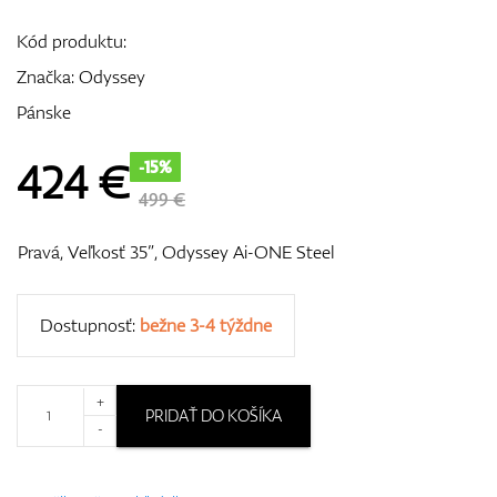
Kód produktu:
Značka:
Odyssey
GPS/Zameriavače
Pánske
424
€
-15%
Príslušenstvo
499 €
Pravá, Veľkosť 35”, Odyssey Ai-ONE Steel
Darčekové poukážky
Dostupnosť:
bežne 3-4 týždne
+
PRIDAŤ DO KOŠÍKA
-