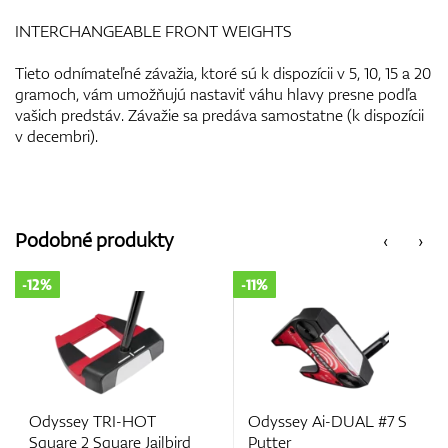
INTERCHANGEABLE FRONT WEIGHTS
Tieto odnímateľné závažia, ktoré sú k dispozícii v 5, 10, 15 a 20
gramoch, vám umožňujú nastaviť váhu hlavy presne podľa
vašich predstáv. Závažie sa predáva samostatne (k dispozícii
v decembri).
Podobné produkty
‹
›
-11%
-15%
Odyssey Ai-DUAL #7 S
Odyssey Ai-ONE
rd
Putter
Square 2 Square Jailbird