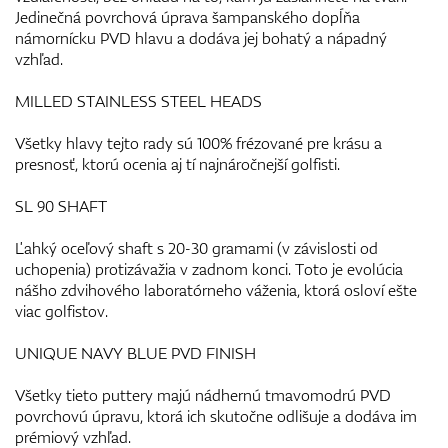
Jedinečná povrchová úprava šampanského dopĺňa
námornícku PVD hlavu a dodáva jej bohatý a nápadný
vzhľad.
MILLED STAINLESS STEEL HEADS
Všetky hlavy tejto rady sú 100% frézované pre krásu a
presnosť, ktorú ocenia aj tí najnáročnejší golfisti.
SL 90 SHAFT
Ľahký oceľový shaft s 20-30 gramami (v závislosti od
uchopenia) protizávažia v zadnom konci. Toto je evolúcia
nášho zdvihového laboratórneho váženia, ktorá osloví ešte
viac golfistov.
UNIQUE NAVY BLUE PVD FINISH
Všetky tieto puttery majú nádhernú tmavomodrú PVD
povrchovú úpravu, ktorá ich skutočne odlišuje a dodáva im
prémiový vzhľad.