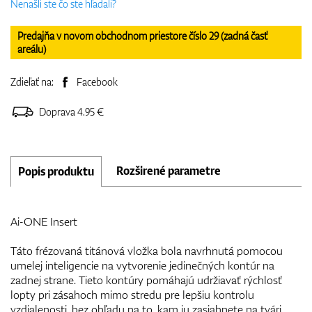
Nenašli ste čo ste hľadali?
Predajňa v novom obchodnom priestore číslo 29 (zadná časť
areálu)
Zdieľať na:
Facebook
Doprava 4.95 €
Rozširené parametre
Popis produktu
Ai-ONE Insert
Táto frézovaná titánová vložka bola navrhnutá pomocou
umelej inteligencie na vytvorenie jedinečných kontúr na
zadnej strane. Tieto kontúry pomáhajú udržiavať rýchlosť
lopty pri zásahoch mimo stredu pre lepšiu kontrolu
vzdialenosti, bez ohľadu na to, kam ju zasiahnete na tvári.