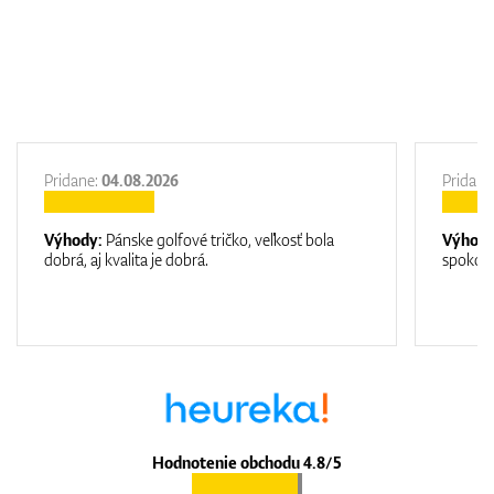
Pridane:
04.08.2026
Pridane
Výhody:
Pánske golfové tričko, veľkosť bola
Výhod
dobrá, aj kvalita je dobrá.
spokojn
Hodnotenie obchodu 4.8/5