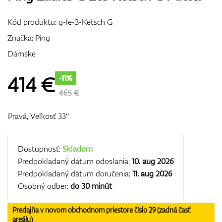
Vozíky
Kód produktu:
g-le-3-Ketsch G
Značka:
Ping
Dámske
GPS/Zameriavače
414
€
-11%
465 €
Príslušenstvo
Pravá, Veľkosť 33"
Dostupnosť:
Skladom
Darčekové poukážky
Predpokladaný dátum odoslania:
10. aug 2026
Predpokladaný dátum doručenia:
11. aug 2026
Osobný odber:
do 30 minút
Predajňa v novom obchodnom priestore číslo 29 (zadná časť
areálu)