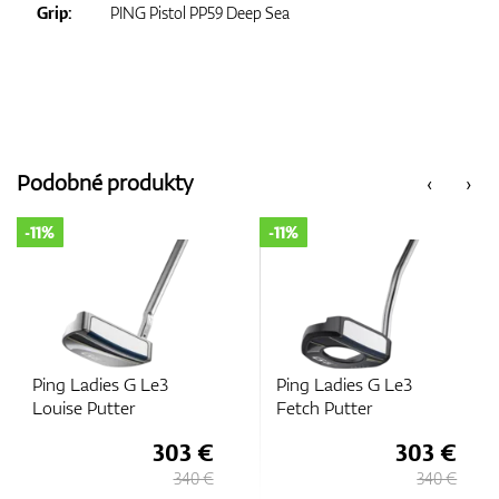
Grip:
PING Pistol PP59 Deep Sea
Podobné produkty
‹
›
-11%
-11%
Ping Ladies G Le3
Ping Ladies G Le3
Louise Putter
Fetch Putter
303 €
303 €
340 €
340 €