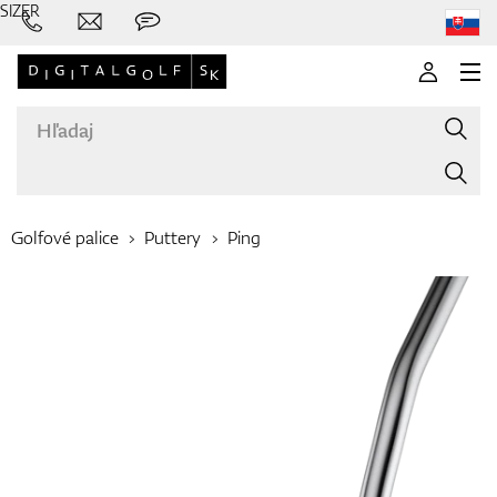
SIZER
Golfové palice
Puttery
Ping
Značky
Palice
Oblečenie