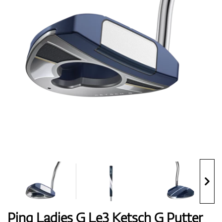
Topánky
Rukavice
Loptičky
Bagy
Ping Ladies G Le3 Ketsch G Putter