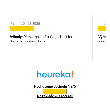
Pridane:
04.08.2026
Pridane
Výhody:
Pánske golfové tričko, veľkosť bola
Výhod
dobrá, aj kvalita je dobrá.
spokojn
Hodnotenie obchodu 4.8/5
Na základe 283 recenzií