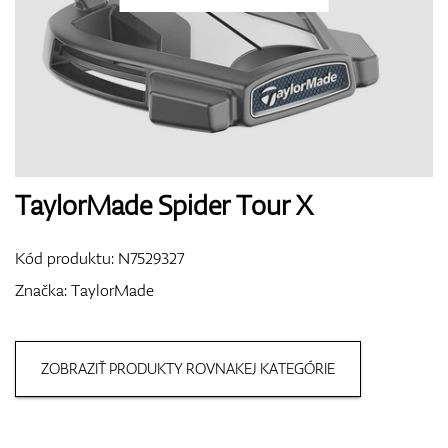
Topánky
Rukavice
TaylorMade Spider Tour X
Kód produktu:
N7529327
Loptičky
Značka:
TaylorMade
ZOBRAZIŤ PRODUKTY ROVNAKEJ KATEGÓRIE
Bagy