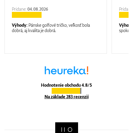
Pridane:
04.08.2026
Pridane
Výhody:
Pánske golfové tričko, veľkosť bola
Výhod
dobrá, aj kvalita je dobrá.
spokojn
Hodnotenie obchodu 4.8/5
Na základe 283 recenzií