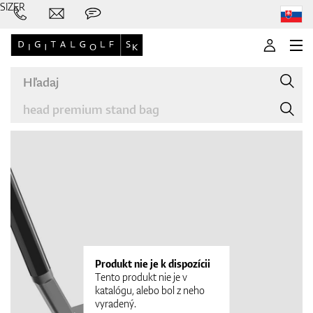
SIZER
Značky
Palice
Produkt nie je k dispozícii
Tento produkt nie je v
katalógu, alebo bol z neho
vyradený.
Oblečenie