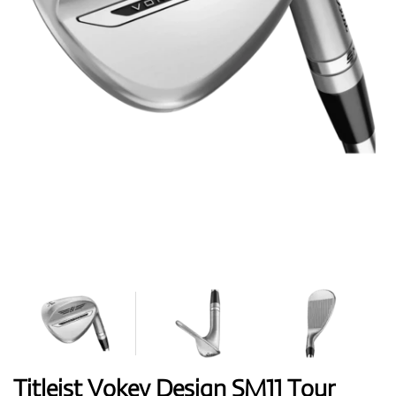
Topánky
Rukavice
Loptičky
Bagy
Titleist Vokey Design SM11 Tour