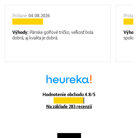
Pridane:
04.08.2026
Pridane
Výhody:
Pánske golfové tričko, veľkosť bola
Výhod
dobrá, aj kvalita je dobrá.
spokojn
Hodnotenie obchodu 4.8/5
Na základe 283 recenzií