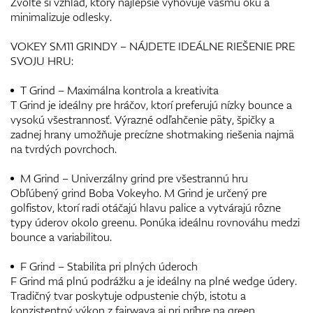
Zvoľte si vzhľad, ktorý najlepšie vyhovuje vášmu oku a
minimalizuje odlesky.
VOKEY SM11 GRINDY – NÁJDETE IDEÁLNE RIEŠENIE PRE
SVOJU HRU:
T Grind – Maximálna kontrola a kreativita
T Grind je ideálny pre hráčov, ktorí preferujú nízky bounce a
vysokú všestrannosť. Výrazné odľahčenie päty, špičky a
zadnej hrany umožňuje precízne shotmaking riešenia najmä
na tvrdých povrchoch.
M Grind – Univerzálny grind pre všestrannú hru
Obľúbený grind Boba Vokeyho. M Grind je určený pre
golfistov, ktorí radi otáčajú hlavu palice a vytvárajú rôzne
typy úderov okolo greenu. Ponúka ideálnu rovnováhu medzi
bounce a variabilitou.
F Grind – Stabilita pri plných úderoch
F Grind má plnú podrážku a je ideálny na plné wedge údery.
Tradičný tvar poskytuje odpustenie chýb, istotu a
konzistentný výkon z fairwaya aj pri príhre na green.