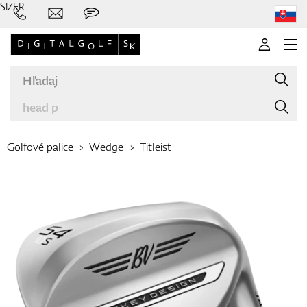
SIZER
Golfové palice
Wedge
Titleist
Značky
Palice
Oblečenie