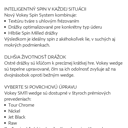
INTELIGENTNÝ SPIN V KAŽDEJ SITUÁCII
Nový Vokey Spin System kombinuje:
Textúru tváre s uhlovým frézovaním
Drážky optimalizované pre konkrétny typ úderu
Hlbšie Spin Milled drážky
Výsledkom je ideálny spin z akéhokoľvek lie, v suchých aj
mokrých podmienkach.
DLHŠIA ŽIVOTNOSŤ DRÁŽOK
Ostré drážky sú kľúčom k precíznej krátkej hre. Vokey wedge
sú tepelne upravované, čím sa ich odolnosť zvyšuje až na
dvojnásobok oproti bežným wedge.
VYBERTE SI POVRCHOVÚ ÚPRAVU
Vokey SM11 wedge sú dostupné v štyroch prémiových
prevedeniach:
Tour Chrome
Nickel
Jet Black
Raw