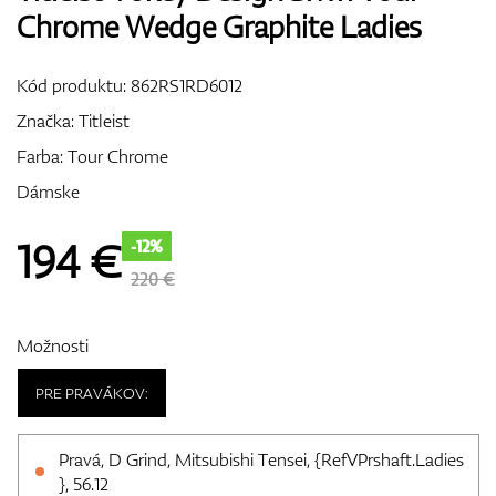
Chrome Wedge Graphite Ladies
Vozíky
Kód produktu:
862RS1RD6012
Značka:
Titleist
GPS/Zameriavače
Farba: Tour Chrome
Dámske
Príslušenstvo
194
€
-12%
220 €
Darčekové poukážky
Možnosti
PRE PRAVÁKOV:
Pravá, D Grind, Mitsubishi Tensei, {RefVPrshaft.Ladies
}, 56.12