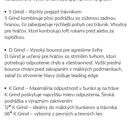
S Grind – Rýchly prejazd trávnikom
S Grind kombinuje plnú podrážku so zúženou zadnou
hranou, čo zabezpečuje rýchlejší pohyb cez trávnik. Vhodný
pre hráčov, ktorí kontrolujú loft rukami pred alebo za
loptičkou.
D Grind – Vysoký bounce pre agresívne švihy
D Grind je určený pre hráčov so strmším švihom, ktorí
potrebujú odpustenie chýb a všestrannosť. Vyšší predný
bounce chráni pred zakopaním v mäkkých podmienkach,
zatiaľ čo otvorenie hlavy znižuje leading edge.
K Grind – Maximálna odpustnosť v bunkri aj na tráve
K Grind poskytuje najvyššiu mieru odpustenia. Široká
podrážka s výrazným zakrivením:
12° K Grind – ideálny do mäkkých bunkerov a trávnika
06° K Grind – výborný z pevných a tesných lies