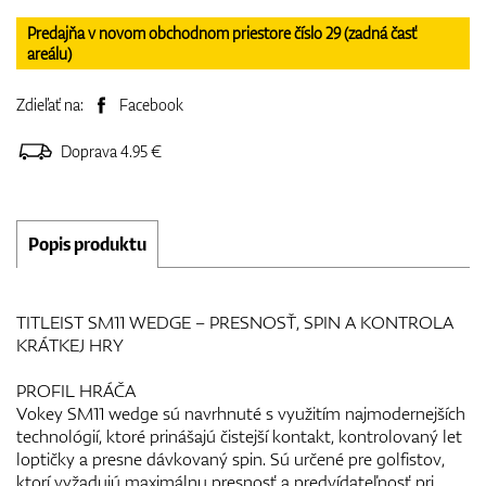
Predajňa v novom obchodnom priestore číslo 29 (zadná časť
areálu)
Zdieľať na:
Facebook
Doprava 4.95 €
Popis produktu
TITLEIST SM11 WEDGE – PRESNOSŤ, SPIN A KONTROLA
KRÁTKEJ HRY
PROFIL HRÁČA
Vokey SM11 wedge sú navrhnuté s využitím najmodernejších
technológií, ktoré prinášajú čistejší kontakt, kontrolovaný let
loptičky a presne dávkovaný spin. Sú určené pre golfistov,
ktorí vyžadujú maximálnu presnosť a predvídateľnosť pri