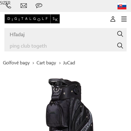
SIZER
Golfové bagy
Cart bagy
JuCad
Značky
Palice
Oblečenie