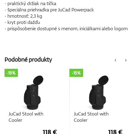
- praktický držiak na tíčka
- špeciálna priehradka pre JuCad Powerpack
- hmotnosť: 2,3 kg
- kryt proti dažďu
- prispôsobenie dostupné s menom, iniciálkami alebo logom
Podobné produkty
‹
›
-15%
-15%
JuCad Stool with
JuCad Stool with
Cooler
Cooler
118 €
118 €