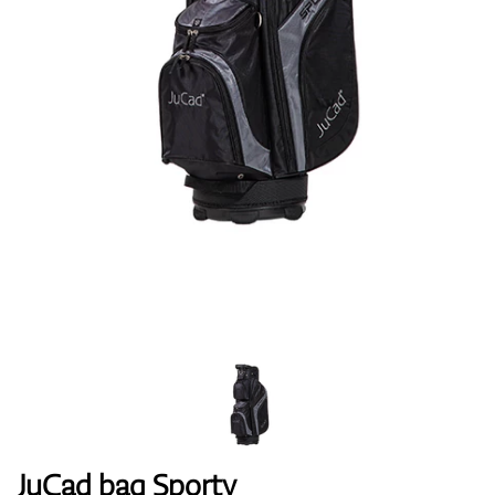
Topánky
Rukavice
Loptičky
Bagy
JuCad bag Sporty