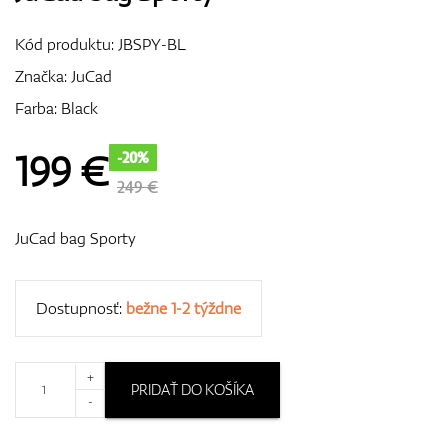
Vozíky
Kód produktu:
JBSPY-BL
Značka:
JuCad
Farba: Black
GPS/Zameriavače
199
€
-20%
249 €
Príslušenstvo
JuCad bag Sporty
Darčekové poukážky
Dostupnosť:
bežne 1-2 týždne
+
PRIDAŤ DO KOŠÍKA
-