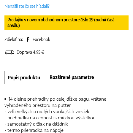
Nenašli ste čo ste hľadali?
Predajňa v novom obchodnom priestore číslo 29 (zadná časť
areálu)
Zdieľať na:
Facebook
Doprava 4.95 €
Rozširené parametre
Popis produktu
14 dielne priehradky po celej dĺžke bagu, vrátane
vyhradeného priestoru na putter
- veľa veľkých a malých vonkajších vreciek
- priehradka na cennosti s mäkkou výstelkou
- samostatný držiak na dáždnik
- termo priehradka na nápoje