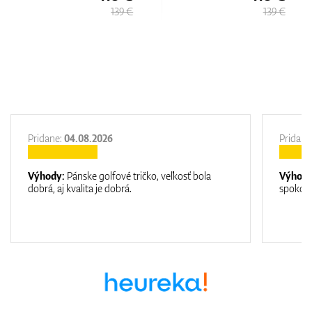
139 €
139 €
Pridane:
04.08.2026
Pridane
Výhody:
Pánske golfové tričko, veľkosť bola
Výhod
dobrá, aj kvalita je dobrá.
spokojn