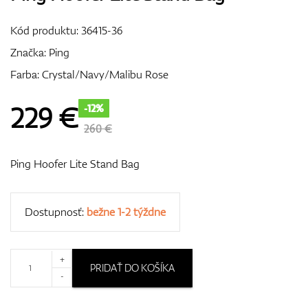
Vozíky
Kód produktu:
36415-36
Značka:
Ping
Farba: Crystal/Navy/Malibu Rose
GPS/Zameriavače
229
€
-12%
260 €
Príslušenstvo
Ping Hoofer Lite Stand Bag
Darčekové poukážky
Dostupnosť:
bežne 1-2 týždne
+
PRIDAŤ DO KOŠÍKA
-