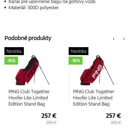
Kanál pre upevnenie bagu na golfový vozík
Materiál: 300D polyester
Podobné produkty
‹
›
Novinka
Novinka
-10%
-10%
PING Club Together
PING Club Together
Hoofer Lite Limited
Hoofer Lite Limited
Edition Stand Bag
Edition Stand Bag
7 €
257 €
257
85 €
285 €
285