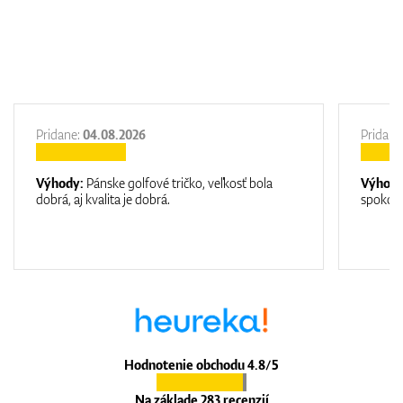
Pridane:
04.08.2026
Pridane
Výhody:
Pánske golfové tričko, veľkosť bola
Výhod
dobrá, aj kvalita je dobrá.
spokojn
Hodnotenie obchodu 4.8/5
Na základe 283 recenzií