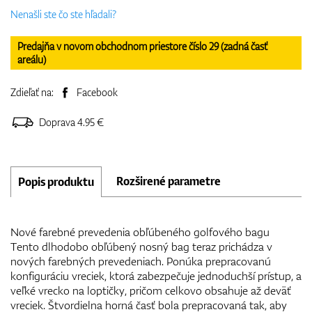
Nenašli ste čo ste hľadali?
Predajňa v novom obchodnom priestore číslo 29 (zadná časť
areálu)
Zdieľať na:
Facebook
Doprava 4.95 €
Rozširené parametre
Popis produktu
Nové farebné prevedenia obľúbeného golfového bagu
Tento dlhodobo obľúbený nosný bag teraz prichádza v
nových farebných prevedeniach. Ponúka prepracovanú
konfiguráciu vreciek, ktorá zabezpečuje jednoduchší prístup, a
veľké vrecko na loptičky, pričom celkovo obsahuje až deväť
vreciek. Štvordielna horná časť bola prepracovaná tak, aby