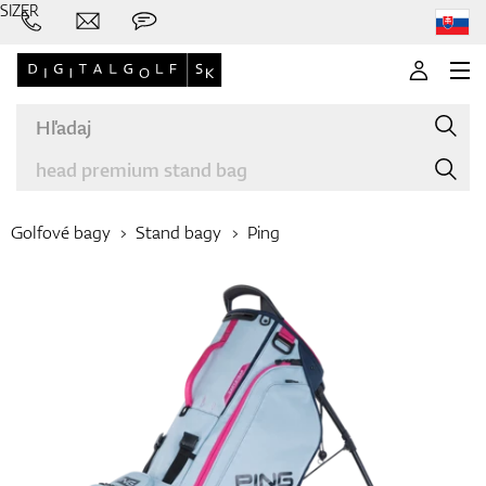
SIZER
Golfové bagy
Stand bagy
Ping
Značky
Palice
Oblečenie