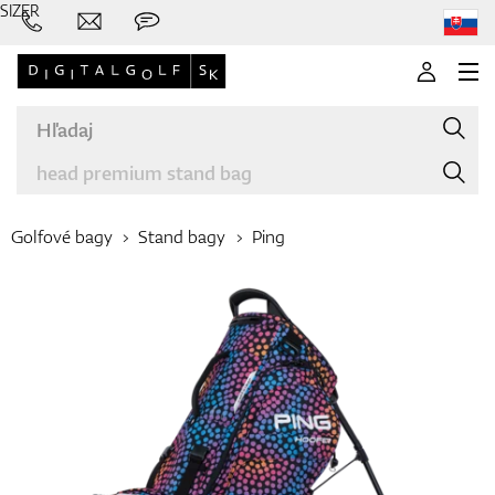
SIZER
Golfové bagy
Stand bagy
Ping
Značky
Palice
Oblečenie