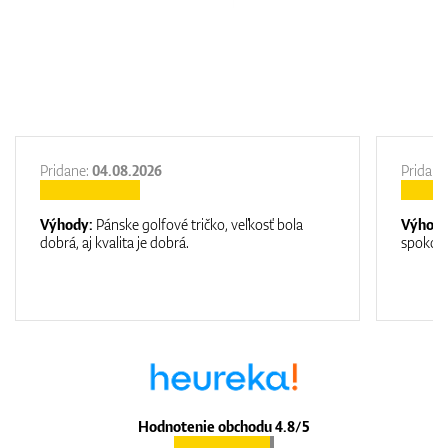
Pridane:
04.08.2026
Pridane
Výhody:
Pánske golfové tričko, veľkosť bola
Výhod
dobrá, aj kvalita je dobrá.
spokojn
Hodnotenie obchodu 4.8/5