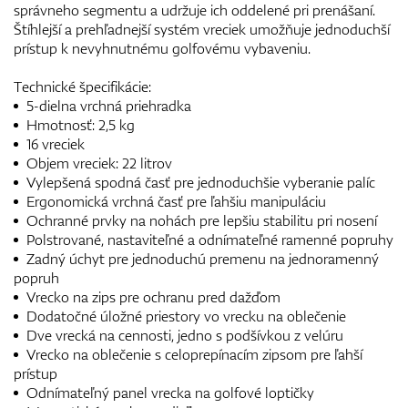
správneho segmentu a udržuje ich oddelené pri prenášaní.
Štíhlejší a prehľadnejší systém vreciek umožňuje jednoduchší
prístup k nevyhnutnému golfovému vybaveniu.
Technické špecifikácie:
5-dielna vrchná priehradka
Hmotnosť: 2,5 kg
16 vreciek
Objem vreciek: 22 litrov
Vylepšená spodná časť pre jednoduchšie vyberanie palíc
Ergonomická vrchná časť pre ľahšiu manipuláciu
Ochranné prvky na nohách pre lepšiu stabilitu pri nosení
Polstrované, nastaviteľné a odnímateľné ramenné popruhy
Zadný úchyt pre jednoduchú premenu na jednoramenný
popruh
Vrecko na zips pre ochranu pred dažďom
Dodatočné úložné priestory vo vrecku na oblečenie
Dve vrecká na cennosti, jedno s podšívkou z velúru
Vrecko na oblečenie s celoprepínacím zipsom pre ľahší
prístup
Odnímateľný panel vrecka na golfové loptičky