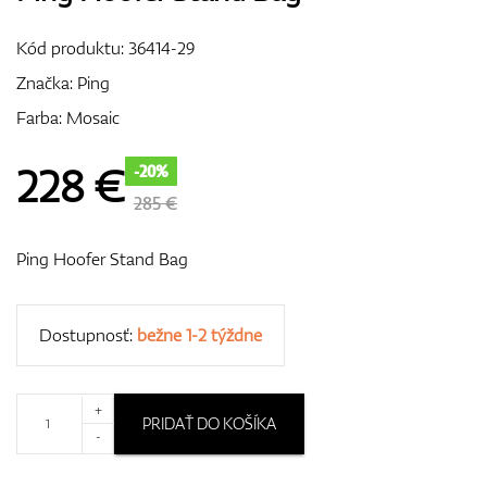
Vozíky
Kód produktu:
36414-29
Značka:
Ping
Farba: Mosaic
GPS/Zameriavače
228
€
-20%
285 €
Príslušenstvo
Ping Hoofer Stand Bag
Darčekové poukážky
Dostupnosť:
bežne 1-2 týždne
+
PRIDAŤ DO KOŠÍKA
-