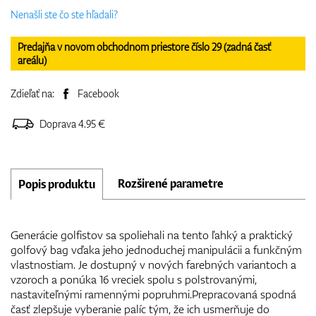
Nenašli ste čo ste hľadali?
Predajňa v novom obchodnom priestore číslo 29 (zadná časť
areálu)
Zdieľať na:
Facebook
Doprava 4.95 €
Rozširené parametre
Popis produktu
Generácie golfistov sa spoliehali na tento ľahký a praktický
golfový bag vďaka jeho jednoduchej manipulácii a funkčným
vlastnostiam. Je dostupný v nových farebných variantoch a
vzoroch a ponúka 16 vreciek spolu s polstrovanými,
nastaviteľnými ramennými popruhmi.Prepracovaná spodná
časť zlepšuje vyberanie palíc tým, že ich usmerňuje do