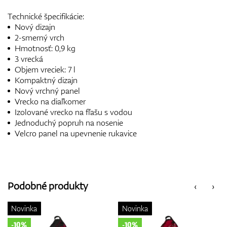
Technické špecifikácie:
Nový dizajn
2-smerný vrch
Hmotnosť: 0,9 kg
3 vrecká
Objem vreciek: 7 l
Kompaktný dizajn
Nový vrchný panel
Vrecko na diaľkomer
Izolované vrecko na fľašu s vodou
Jednoduchý popruh na nosenie
Velcro panel na upevnenie rukavice
Podobné produkty
‹
›
Novinka
Novinka
-10%
-10%