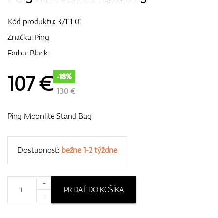
Vozíky
Kód produktu:
37111-01
Značka:
Ping
Farba: Black
GPS/Zameriavače
107
€
-18%
130 €
Príslušenstvo
Ping Moonlite Stand Bag
Darčekové poukážky
Dostupnosť:
bežne 1-2 týždne
+
PRIDAŤ DO KOŠÍKA
-