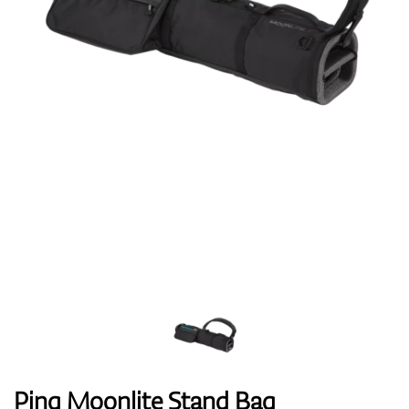
Topánky
Rukavice
Loptičky
Bagy
Ping Moonlite Stand Bag