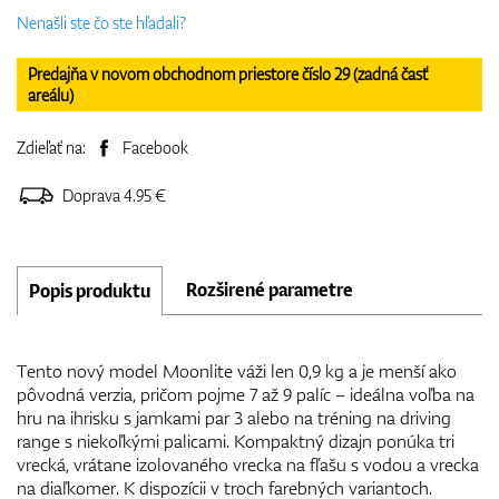
Nenašli ste čo ste hľadali?
Predajňa v novom obchodnom priestore číslo 29 (zadná časť
areálu)
Zdieľať na:
Facebook
Doprava 4.95 €
Rozširené parametre
Popis produktu
Tento nový model Moonlite váži len 0,9 kg a je menší ako
pôvodná verzia, pričom pojme 7 až 9 palíc – ideálna voľba na
hru na ihrisku s jamkami par 3 alebo na tréning na driving
range s niekoľkými palicami. Kompaktný dizajn ponúka tri
vrecká, vrátane izolovaného vrecka na fľašu s vodou a vrecka
na diaľkomer. K dispozícii v troch farebných variantoch.