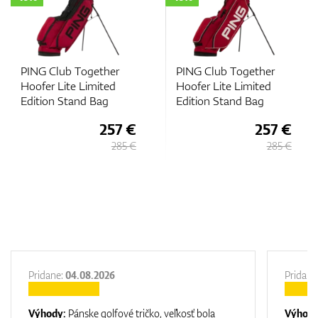
PING Club Together
PING Club Together
Hoofer Lite Limited
Hoofer Lite Limited
Edition Stand Bag
Edition Stand Bag
7 €
257 €
257
85 €
285 €
285
Pridane:
04.08.2026
Pridane
Výhody:
Pánske golfové tričko, veľkosť bola
Výhod