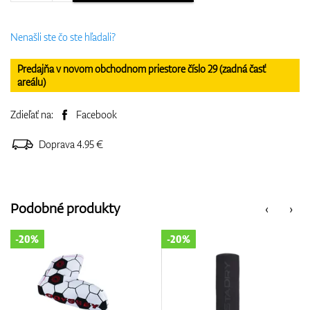
Nenašli ste čo ste hľadali?
Predajňa v novom obchodnom priestore číslo 29 (zadná časť
areálu)
Zdieľať na:
Facebook
Doprava 4.95 €
Podobné produkty
‹
›
-20%
-10%