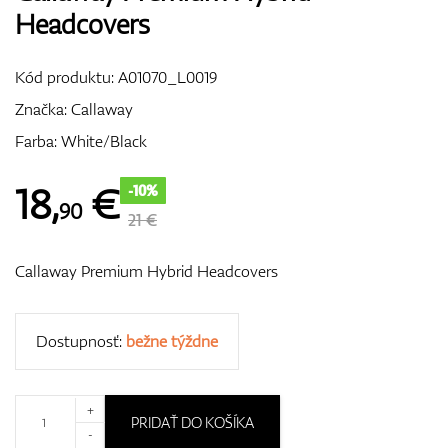
Headcovers
Vozíky
Kód produktu:
A01070_L0019
Značka:
Callaway
GPS/Zameriavače
Farba: White/Black
18
,
€
-10%
90
Príslušenstvo
21 €
Callaway Premium Hybrid Headcovers
Darčekové poukážky
Dostupnosť:
bežne týždne
+
PRIDAŤ DO KOŠÍKA
-