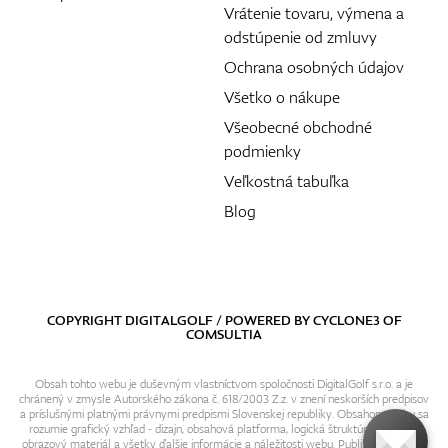
Vrátenie tovaru, výmena a
odstúpenie od zmluvy
Ochrana osobných údajov
Všetko o nákupe
Všeobecné obchodné
podmienky
Veľkostná tabuľka
Blog
COPYRIGHT DIGITALGOLF / POWERED BY
CYCLONE3
OF
COMSULTIA
Obsah tohto webu je duševným vlastníctvom spoločnosti DigitalGolf s.r.o. a je
chránený v zmysle Autorského zákona č. 618/2003 Z.z. v znení neskorších predpisov
a príslušnými platnými právnymi predpismi Slovenskej republiky. Obsahom webu sa
rozumie grafický vzhľad - dizajn, obsahová platforma, logická štruktúra, textový i
obrazový materiál a všetky ďalšie informácie a náležitosti webu. Publikovanie resp.