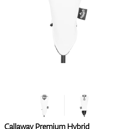
Topánky
Rukavice
Loptičky
Bagy
Callaway Premium Hybrid