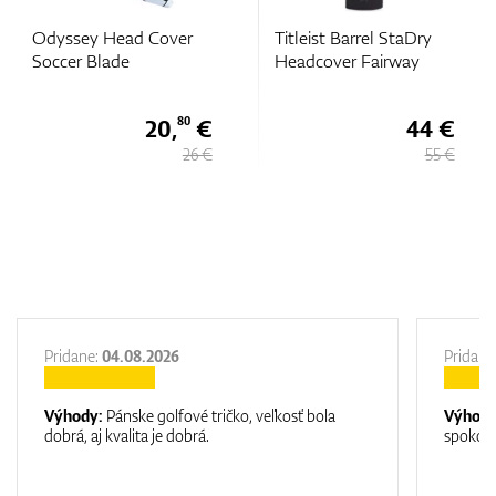
sey Head Cover
Titleist Barrel StaDry
Mizun
er Blade
Headcover Fairway
Putter
20,
€
44 €
80
26 €
55 €
Pridane:
04.08.2026
Pridane
Výhody:
Pánske golfové tričko, veľkosť bola
Výhod
dobrá, aj kvalita je dobrá.
spokojn