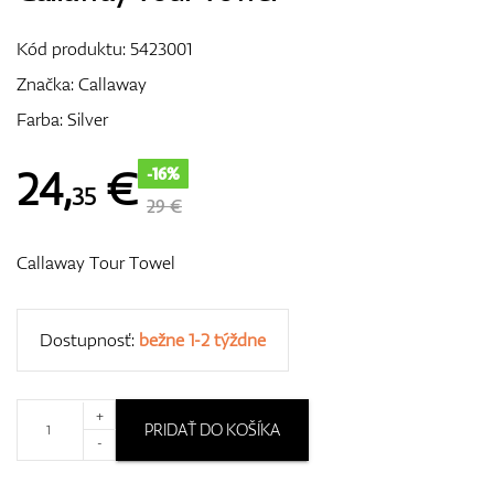
Vozíky
Kód produktu:
5423001
Značka:
Callaway
Farba: Silver
GPS/Zameriavače
24
,
€
-16%
35
29 €
Príslušenstvo
Callaway Tour Towel
Darčekové poukážky
Dostupnosť:
bežne 1-2 týždne
+
PRIDAŤ DO KOŠÍKA
-