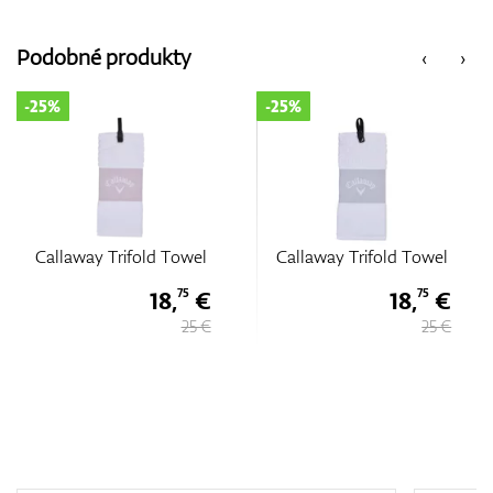
Podobné produkty
‹
›
-25%
-15%
 Towel
Callaway Trifold Towel
Callaway Trifold T
8,
€
18,
€
21,
75
75
25 €
25 €