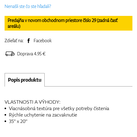
Nenašli ste čo ste hľadali?
Predajňa v novom obchodnom priestore číslo 29 (zadná časť
areálu)
Zdieľať na:
Facebook
Doprava 4.95 €
Popis produktu
VLASTNOSTI A VÝHODY:
Viacnásobná textúra pre všetky potreby čistenia
Rýchle uchytenie na zacvaknutie
35" x 20"