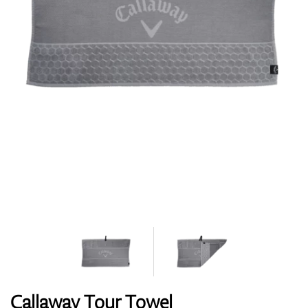
Topánky
Rukavice
Loptičky
Bagy
Callaway Tour Towel