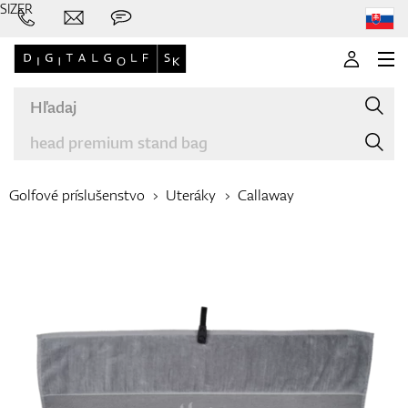
SIZER
Golfové príslušenstvo
Uteráky
Callaway
Značky
Palice
Oblečenie