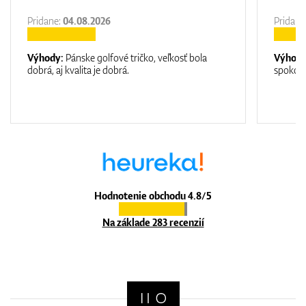
Pridane:
04.08.2026
Pridane
Výhody:
Pánske golfové tričko, veľkosť bola
Výhod
dobrá, aj kvalita je dobrá.
spokojn
Hodnotenie obchodu 4.8/5
Na základe 283 recenzií