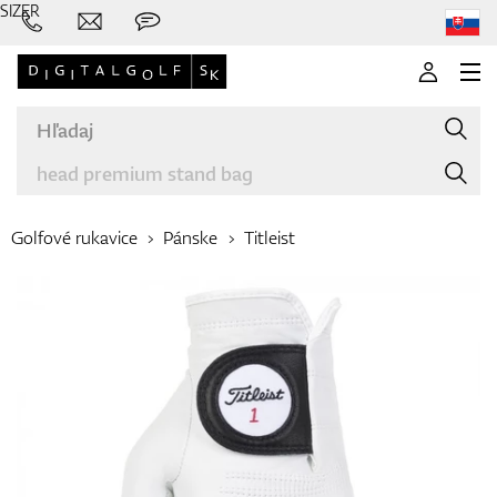
SIZER
Golfové rukavice
Pánske
Titleist
Značky
Palice
Oblečenie