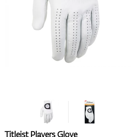
Topánky
Rukavice
Loptičky
Bagy
Titleist Players Glove