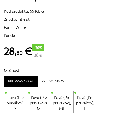
Vozíky
Kód produktu:
6646E-S
Značka:
Titleist
Farba: White
GPS/Zameriavače
Pánske
28
,
€
-20%
80
Príslušenstvo
36 €
Možnosti
Darčekové poukážky
PRE PRAVÁKOV:
PRE ĽAVÁKOV:
Ľavá (Pre
Ľavá (Pre
Ľavá (Pre
Ľavá (Pre
pravákov),
pravákov),
pravákov),
pravákov),
S
M
ML
L