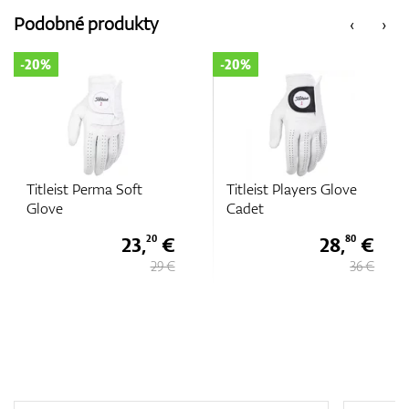
Podobné produkty
‹
›
-20%
-20%
Titleist Players Glove
Titleist Players Glov
Cadet
€
28,
€
28,
0
80
80
29 €
36 €
36