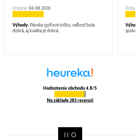
Pridane:
04.08.2026
Pridane
Výhody:
Pánske golfové tričko, veľkosť bola
Výhod
dobrá, aj kvalita je dobrá.
spokojn
Hodnotenie obchodu 4.8/5
Na základe 283 recenzií