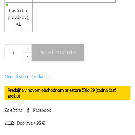
Ľavá (Pre
pravákov),
XL
+
PRIDAŤ DO KOŠÍKA
-
Nenašli ste čo ste hľadali?
Predajňa v novom obchodnom priestore číslo 29 (zadná časť
areálu)
Zdieľať na:
Facebook
Doprava 4.95 €