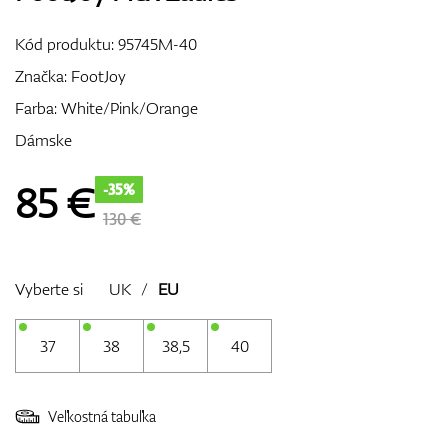
Vozíky
Kód produktu:
95745M-40
Značka:
FootJoy
Farba: White/Pink/Orange
GPS/Zameriavače
Dámske
85
€
-35%
Príslušenstvo
130 €
Vyberte si
UK
/
EU
Darčekové poukážky
37
38
38,5
40
Veľkostná tabuľka