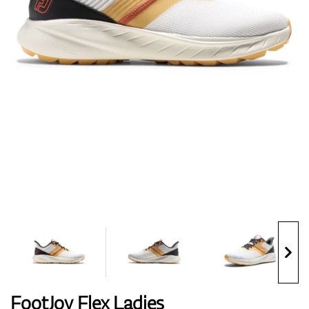
Topánky
Rukavice
Loptičky
Bagy
FootJoy Flex Ladies