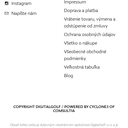
Impressum
Instagram
Doprava a platba
Napíšte nám
Vrátenie tovaru, výmena a
odstúpenie od zmluvy
Ochrana osobných údajov
Všetko o nákupe
Všeobecné obchodné
podmienky
Veľkostná tabuľka
Blog
COPYRIGHT DIGITALGOLF / POWERED BY
CYCLONE3
OF
COMSULTIA
Obsah tohto webu je duševným vlastníctvom spoločnosti DigitalGolf s.r.o. a je