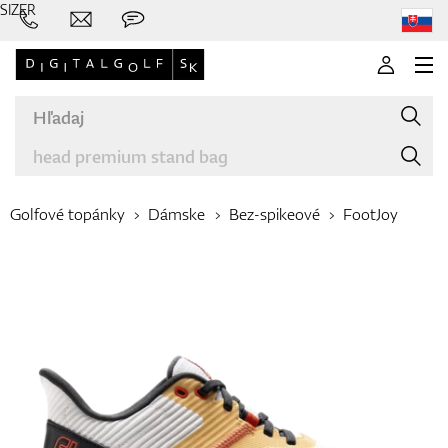
SIZER
Golfové topánky
Dámske
Bez-spikeové
FootJoy
Značky
Palice
Oblečenie