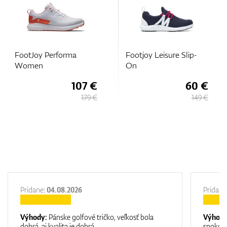
Performa
Footjoy Leisure Slip-
FootJoy Pr
On
Women
107 €
60 €
179 €
149 €
Pridane:
04.08.2026
Pridane
Výhody:
Pánske golfové tričko, veľkosť bola
Výhod
dobrá, aj kvalita je dobrá.
spokojn