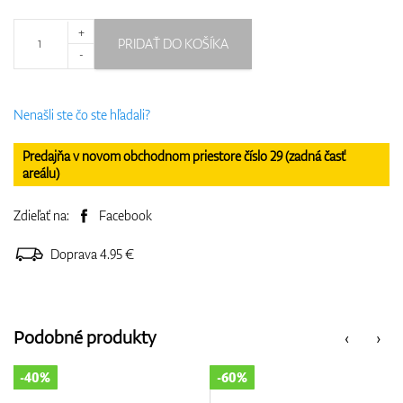
+
PRIDAŤ DO KOŠÍKA
-
Nenašli ste čo ste hľadali?
Predajňa v novom obchodnom priestore číslo 29 (zadná časť
areálu)
Zdieľať na:
Facebook
Doprava 4.95 €
Podobné produkty
‹
›
-60%
-30%