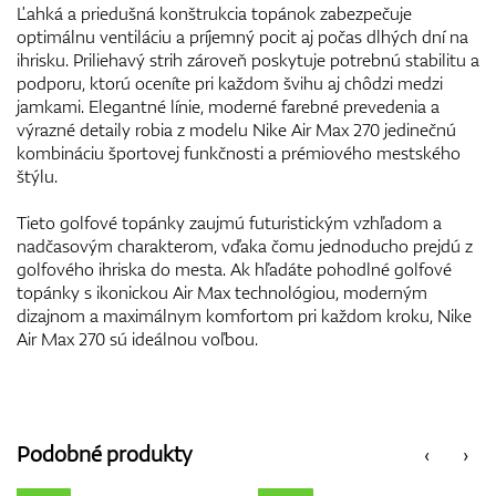
Ľahká a priedušná konštrukcia topánok zabezpečuje
optimálnu ventiláciu a príjemný pocit aj počas dlhých dní na
ihrisku. Priliehavý strih zároveň poskytuje potrebnú stabilitu a
podporu, ktorú oceníte pri každom švihu aj chôdzi medzi
jamkami. Elegantné línie, moderné farebné prevedenia a
výrazné detaily robia z modelu Nike Air Max 270 jedinečnú
kombináciu športovej funkčnosti a prémiového mestského
štýlu.
Tieto golfové topánky zaujmú futuristickým vzhľadom a
nadčasovým charakterom, vďaka čomu jednoducho prejdú z
golfového ihriska do mesta. Ak hľadáte pohodlné golfové
topánky s ikonickou Air Max technológiou, moderným
dizajnom a maximálnym komfortom pri každom kroku, Nike
Air Max 270 sú ideálnou voľbou.
Podobné produkty
‹
›