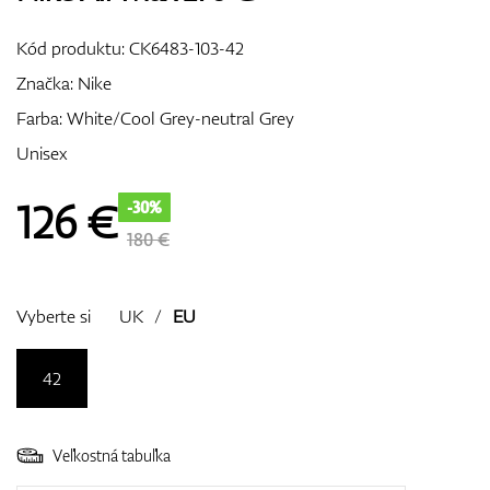
Vozíky
Kód produktu:
CK6483-103-42
Značka:
Nike
Farba: White/Cool Grey-neutral Grey
GPS/Zameriavače
Unisex
126
€
-30%
Príslušenstvo
180 €
Vyberte si
UK
/
EU
Darčekové poukážky
42
Veľkostná tabuľka