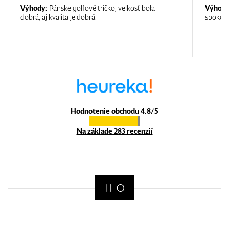
Výhody:
Pánske golfové tričko, veľkosť bola
Výhod
dobrá, aj kvalita je dobrá.
spokojn
Hodnotenie obchodu 4.8/5
Na základe 283 recenzií