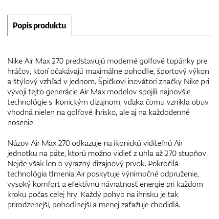
Popis produktu
Nike Air Max 270 predstavujú moderné golfové topánky pre
hráčov, ktorí očakávajú maximálne pohodlie, športový výkon
a štýlový vzhľad v jednom. Špičkoví inovátori značky Nike pri
vývoji tejto generácie Air Max modelov spojili najnovšie
technológie s ikonickým dizajnom, vďaka čomu vznikla obuv
vhodná nielen na golfové ihrisko, ale aj na každodenné
nosenie.
Názov Air Max 270 odkazuje na ikonickú viditeľnú Air
jednotku na päte, ktorú možno vidieť z uhla až 270 stupňov.
Nejde však len o výrazný dizajnový prvok. Pokročilá
technológia tlmenia Air poskytuje výnimočné odpruženie,
vysoký komfort a efektívnu návratnosť energie pri každom
kroku počas celej hry. Každý pohyb na ihrisku je tak
prirodzenejší, pohodlnejší a menej zaťažuje chodidlá.