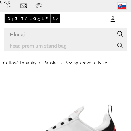
SIZER
Golfové topánky
Pánske
Bez-spikeové
Nike
Značky
Palice
Oblečenie