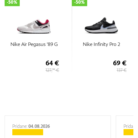
-50%
-35%
Nike Infinity Pro 2
Nike Air Max 90 G
69 €
110 €
137 €
169,
€
50
Pridane:
04.08.2026
Pridane