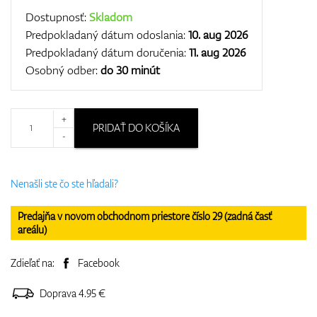
Dostupnosť:
Skladom
Predpokladaný dátum odoslania:
10. aug 2026
Predpokladaný dátum doručenia:
11. aug 2026
Osobný odber:
do 30 minút
+
PRIDAŤ DO KOŠÍKA
-
Nenašli ste čo ste hľadali?
Predajňa v novom obchodnom priestore číslo 29 (zadná časť
areálu)
Zdieľať na:
Facebook
Doprava 4.95 €