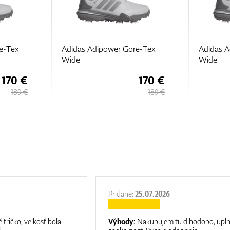
e-Tex
Adidas Adipower Gore-Tex
Adidas A
Wide
Wide
170 €
170 €
189 €
189 €
Pridane:
25.07.2026
 tričko, veľkosť bola
Výhody:
Nakupujem tu dlhodobo, upl