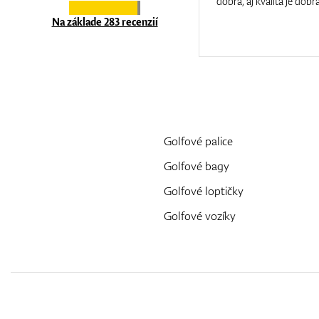
at care.
dobrá, aj kvalita je dobrá
Na základe 283 recenzií
Golfové palice
Golfové bagy
Golfové loptičky
Golfové vozíky