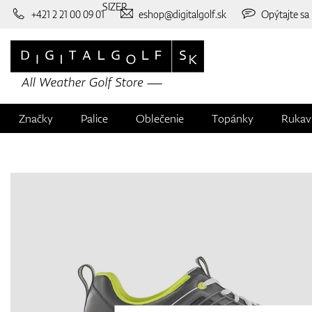
SIZER
+421 2 21 00 09 01
eshop@digitalgolf.sk
Opýtajte sa
Značky
Palice
Oblečenie
Topánky
Rukav