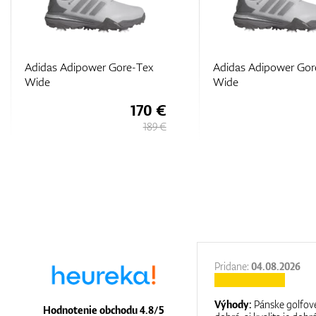
Adidas Adipower Gore-Tex
Adidas Adipower Gor
Wide
Wide
170 €
189 €
27.11.2025
Pridane:
04.08.2026
:
It is a great shop where they help you
Výhody:
Pánske golfové
Hodnotenie obchodu 4.8/5