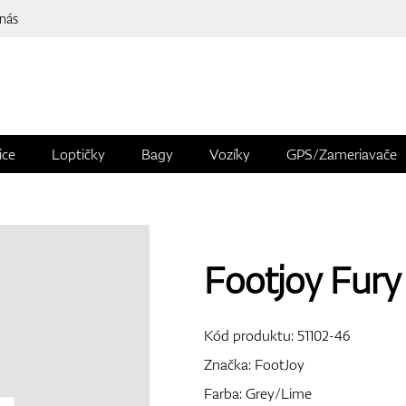
 nás
ice
Loptičky
Bagy
Vozíky
GPS/Zameriavače
Footjoy Fury
Kód produktu:
51102-46
Značka:
FootJoy
Farba: Grey/Lime