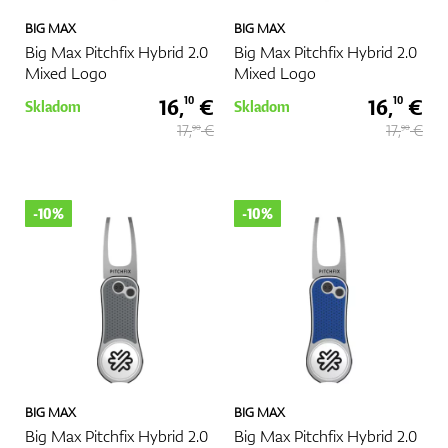
BIG MAX
BIG MAX
Big Max Pitchfix Hybrid 2.0
Big Max Pitchfix Hybrid 2.0
Mixed Logo
Mixed Logo
16,
€
16,
€
10
10
Skladom
Skladom
17,
€
17,
€
90
90
-10%
-10%
BIG MAX
BIG MAX
Big Max Pitchfix Hybrid 2.0
Big Max Pitchfix Hybrid 2.0