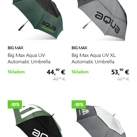
BIG MAX
BIG MAX
Big Max Aqua UV
Big Max Aqua UV XL
Automatic Umbrella
Automatic Umbrella
44,
€
53,
€
90
90
Skladom
Skladom
49,
€
59,
€
90
90
-10%
-10%