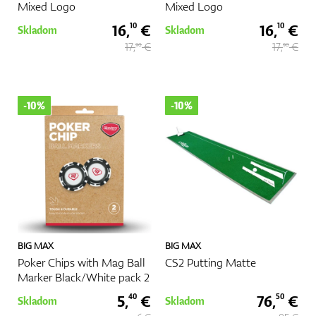
Mixed Logo
Mixed Logo
16,
€
16,
€
10
10
Skladom
Skladom
17,
€
17,
€
90
90
-10%
-10%
BIG MAX
BIG MAX
Poker Chips with Mag Ball
CS2 Putting Matte
Marker Black/White pack 2
5,
€
76,
€
40
50
Skladom
Skladom