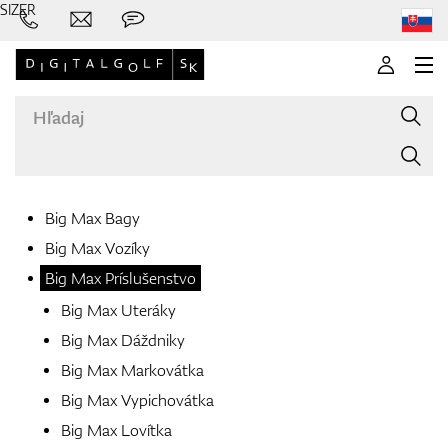
SIZER
Big Max Bagy
Big Max Vozíky
Značky
Big Max Príslušenstvo
Big Max Uteráky
Big Max Dáždniky
Palice
Big Max Markovátka
Big Max Vypichovátka
Big Max Lovítka
Oblečenie