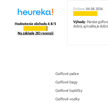
27.11.2025
Pridane:
04.08.2026
:
It is a great shop where they help you
Výhody:
Pánske golfové
Hodnotenie obchodu 4.8/5
at care.
dobrá, aj kvalita je dobrá
Na základe 283 recenzií
Golfové palice
Golfové bagy
Golfové loptičky
Golfové vozíky