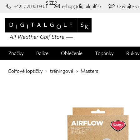
SIZER
+421 2 21 00 09 01
eshop@digitalgolf.sk
Opýtajte sa
Značky
Palice
Oblečenie
Topánky
Rukav
Golfové loptičky
tréningové
Masters