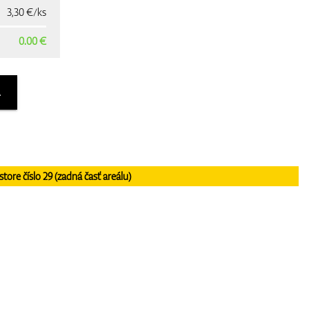
3,30 €/ks
0.00 €
A
re číslo 29 (zadná časť areálu)