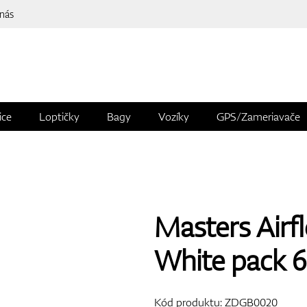
 nás
ice
Loptičky
Bagy
Vozíky
GPS/Zameriavače
Masters Airfl
White pack 6
Kód produktu:
ZDGB0020