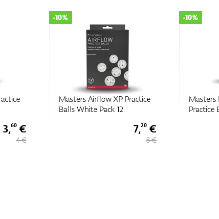
-10%
-10%
tice
Masters Airflow XP Practice
Masters Li
Balls White Pack 12
Practice Ba
3,
€
7,
€
60
20
4 €
8 €