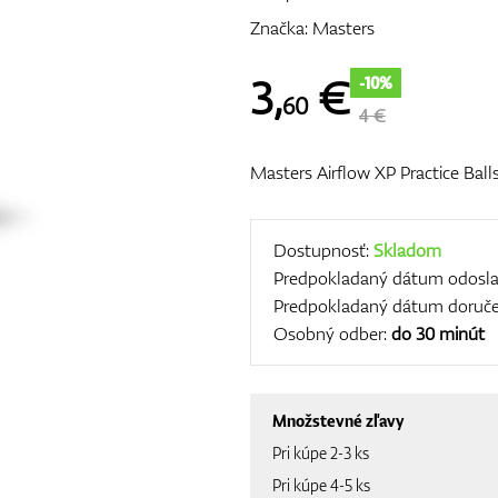
Značka:
Masters
3
,
€
-10%
60
4 €
Masters Airflow XP Practice Ball
Dostupnosť:
Skladom
Predpokladaný dátum odosla
Predpokladaný dátum doruče
Osobný odber:
do 30 minút
Množstevné zľavy
Pri kúpe 2-3 ks
Pri kúpe 4-5 ks