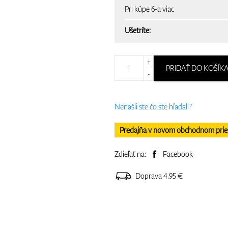
Pri kúpe 6-a viac
Ušetríte:
+
PRIDAŤ DO KOŠÍK
-
Nenašli ste čo ste hľadali?
Predajňa v novom obchodnom priesto
Zdieľať na:
Facebook
Doprava 4.95 €