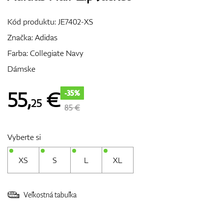
Vozíky
Kód produktu:
JE7402-XS
Značka:
Adidas
Farba: Collegiate Navy
GPS/Zameriavače
Dámske
55
,
€
-35%
25
Príslušenstvo
85 €
Vyberte si
Darčekové poukážky
XS
S
L
XL
Veľkostná tabuľka