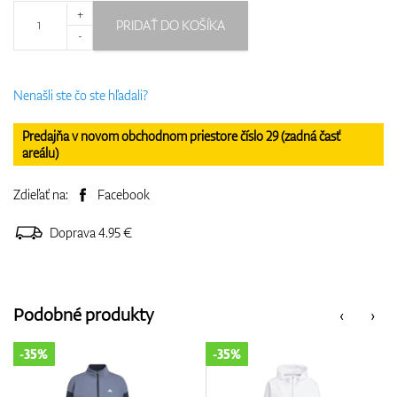
+
PRIDAŤ DO KOŠÍKA
-
Nenašli ste čo ste hľadali?
Predajňa v novom obchodnom priestore číslo 29 (zadná časť
areálu)
Zdieľať na:
Facebook
Doprava 4.95 €
Podobné produkty
‹
›
-35%
-35%