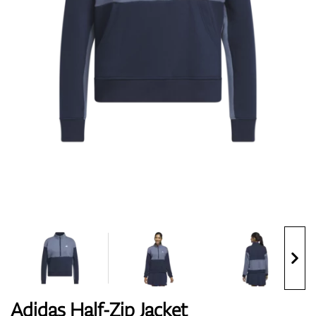
Topánky
Rukavice
Loptičky
Bagy
Adidas Half-Zip Jacket