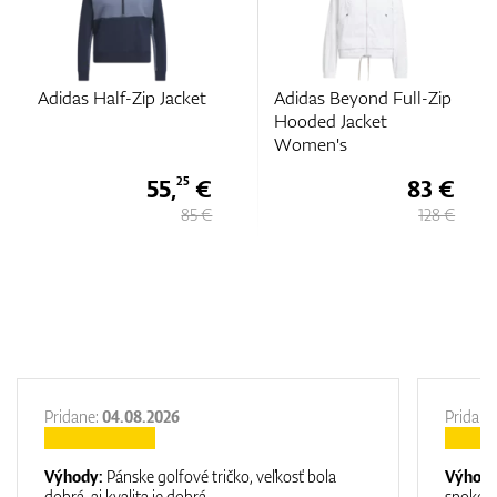
lf-Zip Jacket
Adidas Beyond Full-Zip
Adidas Ult
Hooded Jacket
Printed Pol
Women's
Women's
55,
€
83 €
25
85 €
128 €
Pridane:
04.08.2026
Pridane
Výhody:
Pánske golfové tričko, veľkosť bola
Výhod
dobrá, aj kvalita je dobrá.
spokojn