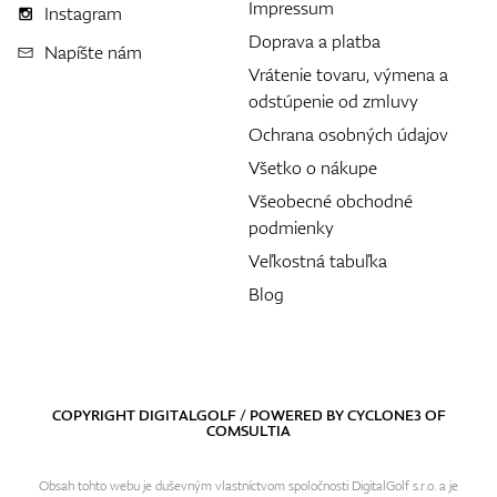
Impressum
Instagram
Doprava a platba
Napíšte nám
Vrátenie tovaru, výmena a
odstúpenie od zmluvy
Ochrana osobných údajov
Všetko o nákupe
Všeobecné obchodné
podmienky
Veľkostná tabuľka
Blog
COPYRIGHT DIGITALGOLF / POWERED BY
CYCLONE3
OF
COMSULTIA
Obsah tohto webu je duševným vlastníctvom spoločnosti DigitalGolf s.r.o. a je