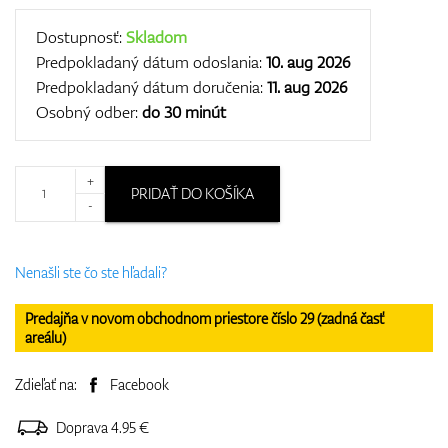
Dostupnosť:
Skladom
Predpokladaný dátum odoslania:
10. aug 2026
Predpokladaný dátum doručenia:
11. aug 2026
Osobný odber:
do 30 minút
+
PRIDAŤ DO KOŠÍKA
-
Nenašli ste čo ste hľadali?
Predajňa v novom obchodnom priestore číslo 29 (zadná časť
areálu)
Zdieľať na:
Facebook
Doprava 4.95 €