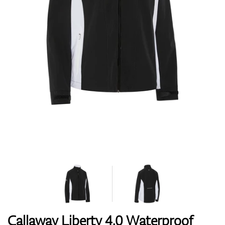
Topánky
Rukavice
Loptičky
Bagy
Callaway Liberty 4.0 Waterproof