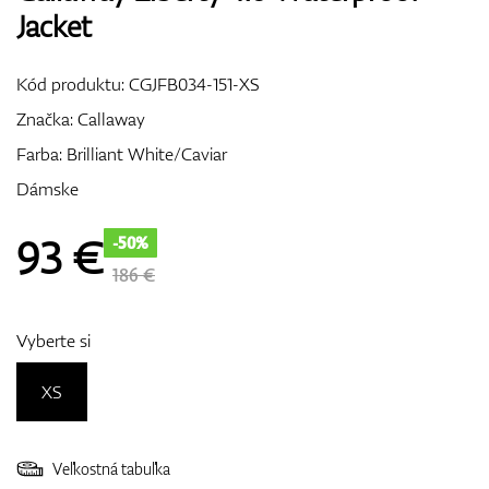
Jacket
Vozíky
Kód produktu:
CGJFB034-151-XS
Značka:
Callaway
GPS/Zameriavače
Farba: Brilliant White/Caviar
Dámske
Príslušenstvo
93
€
-50%
186 €
Darčekové poukážky
Vyberte si
XS
Veľkostná tabuľka