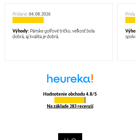
Pridane:
04.08.2026
Pridane
Výhody:
Pánske golfové tričko, veľkosť bola
Výhod
dobrá, aj kvalita je dobrá.
spokojn
Hodnotenie obchodu 4.8/5
Na základe 283 recenzií