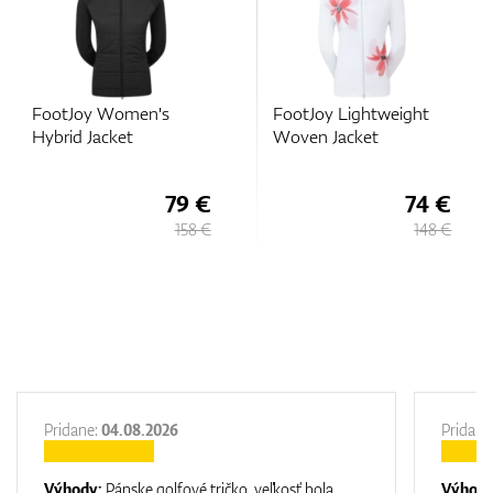
FootJoy Lightweight
FootJoy Women's
Woven Jacket
Hybrid Jacket
74 €
77 €
148 €
154 €
Pridane:
04.08.2026
Pridane
Výhody:
Pánske golfové tričko, veľkosť bola
Výhod