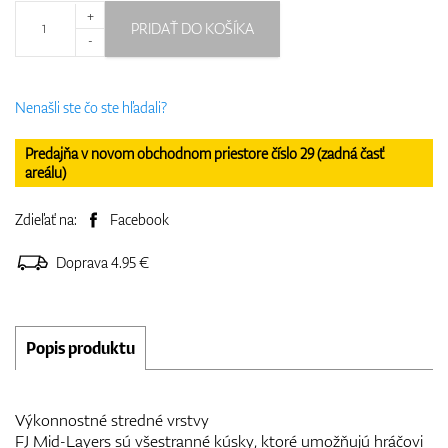
+
PRIDAŤ DO KOŠÍKA
-
Nenašli ste čo ste hľadali?
Predajňa v novom obchodnom priestore číslo 29 (zadná časť
areálu)
Zdieľať na:
Facebook
Doprava 4.95 €
Popis produktu
Výkonnostné stredné vrstvy
FJ Mid-Layers sú všestranné kúsky, ktoré umožňujú hráčovi