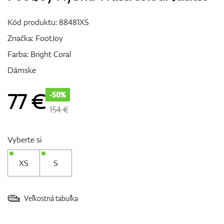
Vozíky
Kód produktu:
88481XS
Značka:
FootJoy
Farba: Bright Coral
GPS/Zameriavače
Dámske
77
€
-50%
Príslušenstvo
154 €
Vyberte si
Darčekové poukážky
XS
S
Veľkostná tabuľka