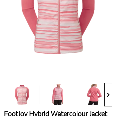
Topánky
Rukavice
Loptičky
Bagy
FootJoy Hybrid Watercolour Jacket