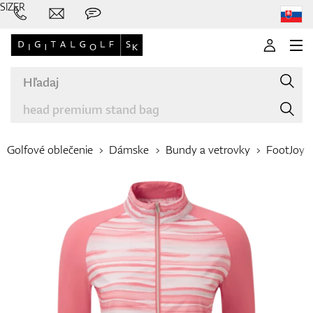
SIZER
Golfové oblečenie
Dámske
Bundy a vetrovky
FootJoy
Značky
Palice
Oblečenie