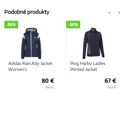
Vozíky
Podobné produkty
‹
›
-50%
-50%
GPS/Zameriavače
Príslušenstvo
Adidas Rain.Rdy Jacket
Ping Harby Ladies
Women's
Printed Jacket
80 €
67 €
Darčekové poukážky
159 €
133 €