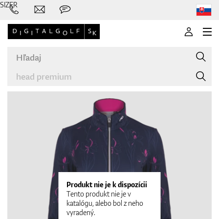
SIZER
Značky
Palice
Produkt nie je k dispozícii
Tento produkt nie je v
katalógu, alebo bol z neho
vyradený.
Oblečenie