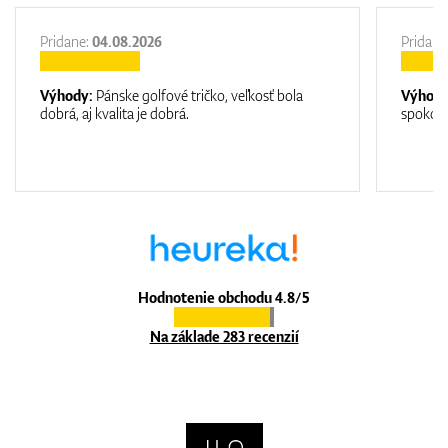
Pridane:
04.08.2026
Pridane
Výhody:
Pánske golfové tričko, veľkosť bola
Výhod
dobrá, aj kvalita je dobrá.
spokojn
Hodnotenie obchodu 4.8/5
Na základe 283 recenzií