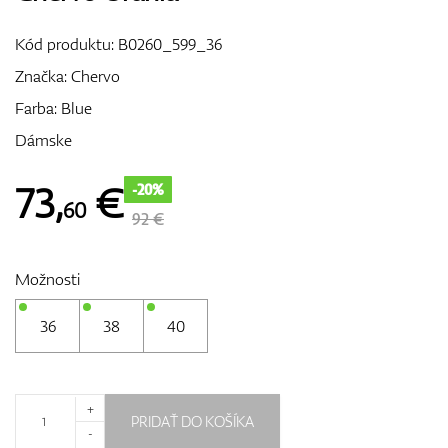
Vozíky
Kód produktu:
B0260_599_36
Značka:
Chervo
Farba: Blue
GPS/Zameriavače
Dámske
73
,
€
-20%
60
Príslušenstvo
92 €
Možnosti
Darčekové poukážky
36
38
40
+
PRIDAŤ DO KOŠÍKA
-