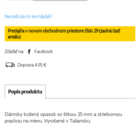
Nenašli ste čo ste hľadali?
Predajňa v novom obchodnom priestore číslo 29 (zadná časť
areálu)
Zdieľať na:
Facebook
Doprava 4.95 €
Popis produktu
Dámsky kožený opasok so šírkou 35 mm a striebornou
prackou na mieru. Vyrobené v Taliansku.