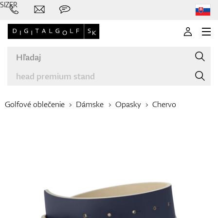
SIZER
Golfové oblečenie
Dámske
Opasky
Chervo
Značky
Palice
Oblečenie