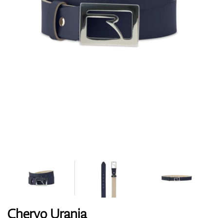
Topánky
Rukavice
Loptičky
Bagy
Chervo Urania