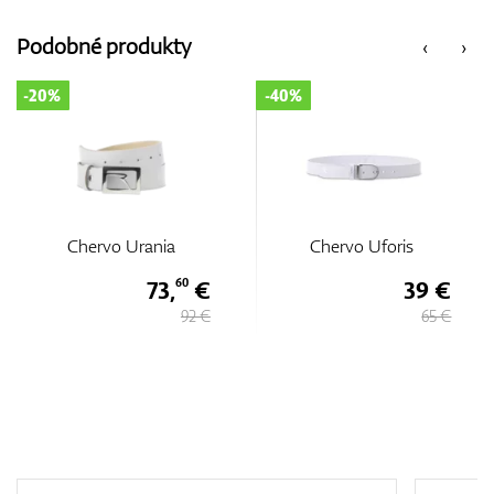
Podobné produkty
‹
›
-20%
-40%
Chervo Urania
Chervo Uforis
73,
€
39 €
60
92 €
65 €