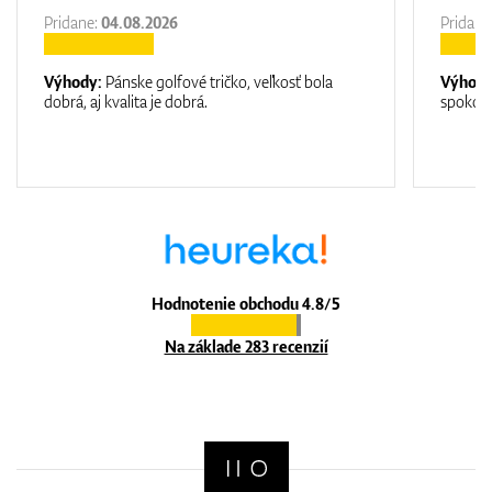
Pridane:
04.08.2026
Pridane
Výhody:
Pánske golfové tričko, veľkosť bola
Výhod
dobrá, aj kvalita je dobrá.
spokojn
Hodnotenie obchodu 4.8/5
Na základe 283 recenzií